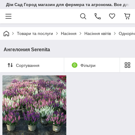
Дім Сад Город магазин для фермера та агронома. Все для п
Товари та послуги
Насіння
Насіння квітів
Одноріч
Ангелония Serenita
Сортування
0
Фільтри