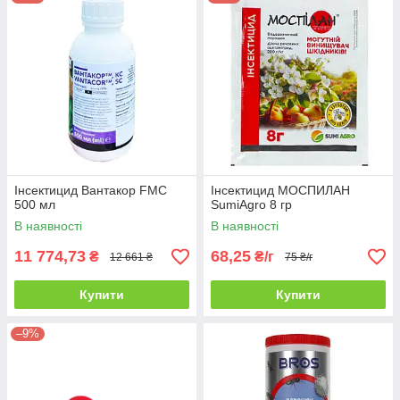
Інсектицид Вантакор FMC
Інсектицид МОСПИЛАН
500 мл
SumiAgro 8 гр
В наявності
В наявності
11 774,73
68,25
₴
₴/г
12 661 ₴
75 ₴/г
Купити
Купити
–9%