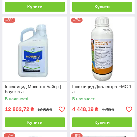
Купити
Купити
–8%
–7%
Інсектицид Мовенто Байєр |
Інсектицид Джалентра FMC 1
Bayer 5 л
л
В наявності
В наявності
12 802,72
4 448,19
₴
₴
13 916 ₴
4 783 ₴
Купити
Купити
–7%
–9%