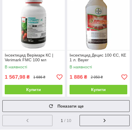
Інсектицид Верімарк КС |
Інсектицид Децис 100 ЄС, КЕ
Verimark FMC 100 мл
1 л. Bayer
В наявності
В наявності
1 567,98
1 886
₴
₴
1 686 ₴
2 050 ₴
Купити
Купити
Показати ще
1
/ 10