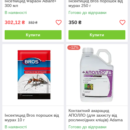
Інсеткицид Фараон Adiant+
Інсектицид Bros порошок від
300 мл
мурах 250 г
В наявності
Готово до відправки
302,12
350
₴
₴
332 ₴
Купити
Купити
–12%
Контактний акарацид
Інсектицид Bros порошок від
АПОЛЛО (для захисту від
мурах 10 г
рослиноїдних кліщів) Adama
5 л
В наявності
Готово до відправки