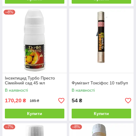
–8%
Інсектицид Турбо Престо
Сімейний сад 45 мл
Фумігант Токсіфос 10 таб\уп
В наявності
В наявності
170,20
54
₴
₴
185 ₴
Купити
Купити
–7%
–8%