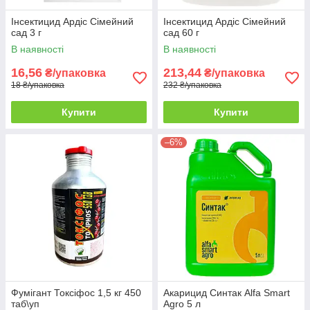
Інсектицид Ардіс Сімейний
Інсектицид Ардіс Сімейний
сад 3 г
сад 60 г
В наявності
В наявності
16,56
213,44
₴/упаковка
₴/упаковка
18 ₴/упаковка
232 ₴/упаковка
Купити
Купити
–6%
Фумігант Токсіфос 1,5 кг 450
Акарицид Синтак Alfa Smart
таб\уп
Agro 5 л