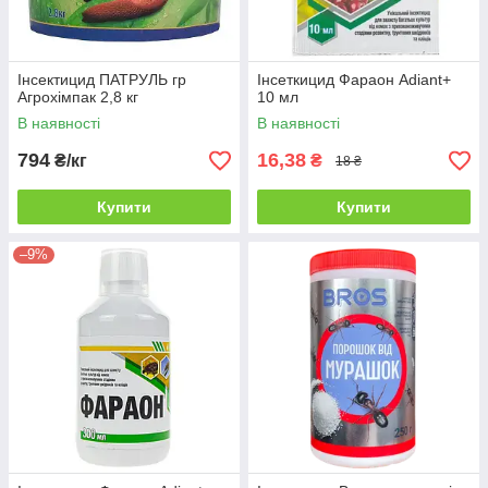
Інсектицид ПАТРУЛЬ гр
Інсеткицид Фараон Adiant+
Агрохімпак 2,8 кг
10 мл
В наявності
В наявності
794
16,38
₴/кг
₴
18 ₴
Купити
Купити
–9%