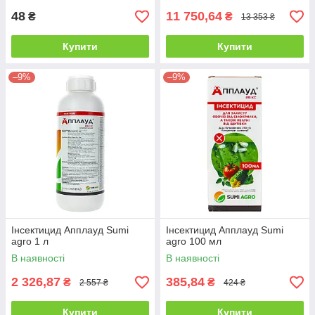
48
11 750,64
₴
₴
13 353 ₴
Купити
Купити
–9%
–9%
Інсектицид Апплауд Sumi
Інсектицид Апплауд Sumi
agro 1 л
agro 100 мл
В наявності
В наявності
2 326,87
385,84
₴
₴
2 557 ₴
424 ₴
Купити
Купити