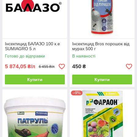
Інсектицид БАЛАЗО 100 к.е
Інсектицид Bros порошок від
SUMIAGRO 5 л
мурах 500 г
Готово до відправки
В наявності
5 874,05
450
₴/л
₴
6 455 ₴/л
Купити
Купити
–9%