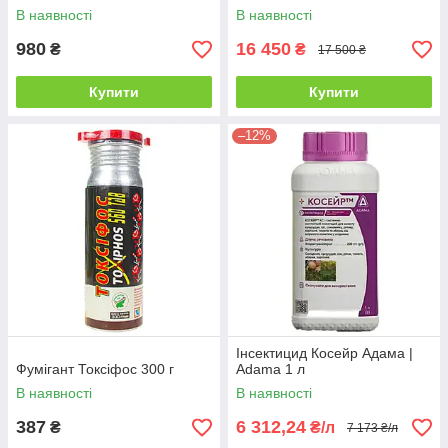
В наявності
В наявності
980
16 450
₴
₴
17 500 ₴
Купити
Купити
–12%
Інсектицид Косейр Адама |
Фумігант Токсіфос 300 г
Adama 1 л
В наявності
В наявності
387
6 312,24
₴
₴/л
7 173 ₴/л