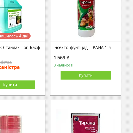
лишилось 4 дні
к Стандак Топ Басф
Інсекто-фунгіцид ТІРАНА 1 л
1 569 ₴
ністра
В наявності
/каністра
Купити
Купити