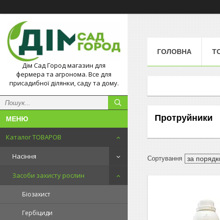
ГОЛОВНА
Т
Дім Сад Город магазин для
фермера та агронома. Все для
присадибної ділянки, саду та дому.
Протруйники
Каталог ТОВАРОВ
Насіння
Засоби захисту рослин
Біозахист
Гербіциди