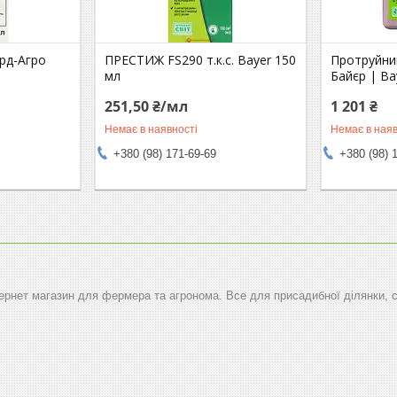
рд-Агро
ПРЕСТИЖ FS290 т.к.с. Bayer 150
Протруйни
мл
Байєр | Ba
251,50 ₴/мл
1 201 ₴
Немає в наявності
Немає в наяв
+380 (98) 171-69-69
+380 (98) 
тернет магазин для фермера та агронома. Все для присадибної ділянки, 