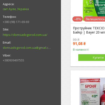
смт Аули, Україна
–8%
Залишилось 
+380 (98) 171-69-69
Протруйник ТЕКСІ
Байєр | Bayer 20 мл
https://domsadogorod.com.ua/
99 ₴
91,08 ₴
domsadogorod.com.ua@gmail.com
В наявності
Купити
+380939497555