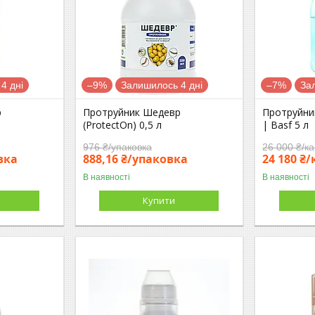
4 дні
–9%
Залишилось 4 дні
–7%
За
р
Протруйник Шедевр
Протруйни
(ProtectOn) 0,5 л
| Basf 5 л
976 ₴/упаковка
26 000 ₴/ка
вка
888,16 ₴/упаковка
24 180 ₴
В наявності
В наявності
Купити