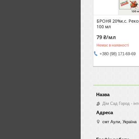
БРОНЯ 20%к.с. Реко
100 мл
79 ₴/мл
Немає в наявності
+380 (98) 171-69-69
Дім Сад Город - ін
смт Аули, Україна