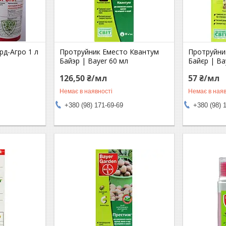
рд-Агро 1 л
Протруйник Еместо Квантум
Протруйни
Байэр | Bayer 60 мл
Байєр | Ba
126,50 ₴/мл
57 ₴/мл
Немає в наявності
Немає в наяв
+380 (98) 171-69-69
+380 (98) 