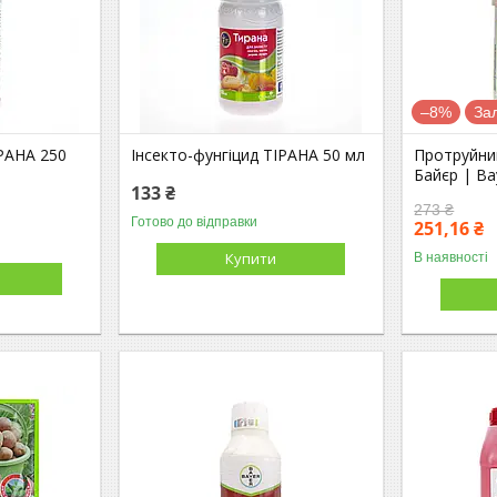
–8%
За
ІРАНА 250
Інсекто-фунгіцид ТІРАНА 50 мл
Протруйни
Байєр | Ba
133 ₴
273 ₴
Готово до відправки
251,16 ₴
Купити
В наявності