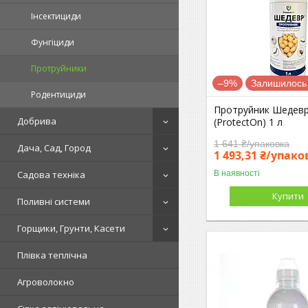
Інсектициди
Фунгіциди
Протруйники
–9%
Залишилось 
Родентициди
Протруйник Шедев
Добрива
(ProtectOn) 1 л
1 641 ₴/упаковка
Дача, Сад, Город
1 493,31 ₴/упако
В наявності
Садова техніка
Купити
Поливні системи
Горщики, Грунти, Касети
Плівка теплічна
Агроволокно