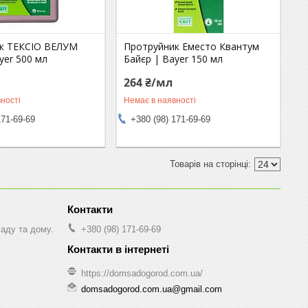
к ТЕКСІО ВЕЛУМ
Протруйник Еместо Квантум
yer 500 мл
Байєр | Bayer 150 мл
264 ₴/мл
ності
Немає в наявності
171-69-69
+380 (98) 171-69-69
саду та дому.
+380 (98) 171-69-69
https://domsadogorod.com.ua/
domsadogorod.com.ua@gmail.com