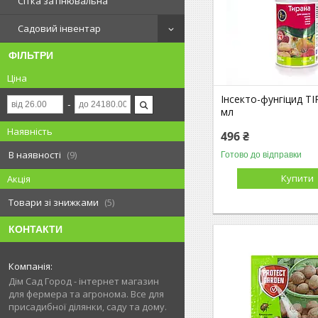
Сітка затінювальна
Садовий інвентар
ФІЛЬТРИ
Ціна
Інсекто-фунгіцид Т
мл
Наявність
496 ₴
В наявності
9
Готово до відправки
Купити
Акція
Товари зі знижками
5
КОНТАКТИ
Дім Сад Город - інтернет магазин
для фермера та агронома. Все для
присадибної ділянки, саду та дому.