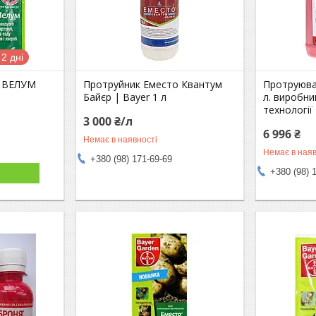
2 дні
О ВЕЛУМ
Протруйник Еместо Квантум
Протруюва
Байєр | Bayer 1 л
л. виробни
технології
3 000 ₴/л
6 996 ₴
Немає в наявності
Немає в наяв
+380 (98) 171-69-69
+380 (98) 