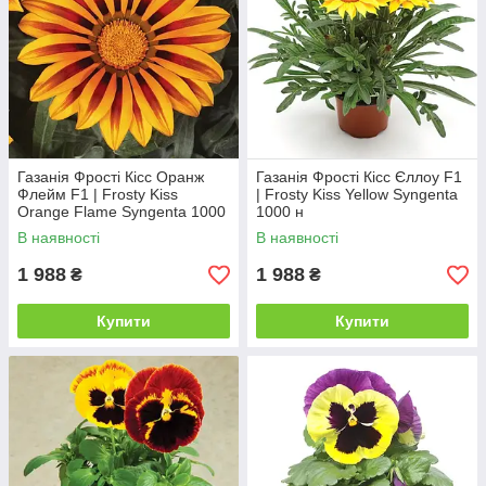
Газанія Фрості Кісс Оранж
Газанія Фрості Кісс Єллоу F1
Флейм F1 | Frosty Kiss
| Frosty Kiss Yellow Syngenta
Orange Flame Syngenta 1000
1000 н
н
В наявності
В наявності
1 988
1 988
₴
₴
Купити
Купити