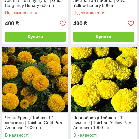
Айстра Гала Бургунді | Gala
Айстра Гала Жовта | Gala
Burgundy Benary 500 шт.
Yellow Benary 500 шт.
Під замовлення
Під замовлення
400
400
₴
₴
Купити
Купити
Чорнобривці Тайшан F1
Чорнобривці Тайшан F1
золотисті | Taishan Gold Pan
лимонні | Taishan Yellow Pan
American 1000 шт
American 1000 шт
В наявності
В наявності