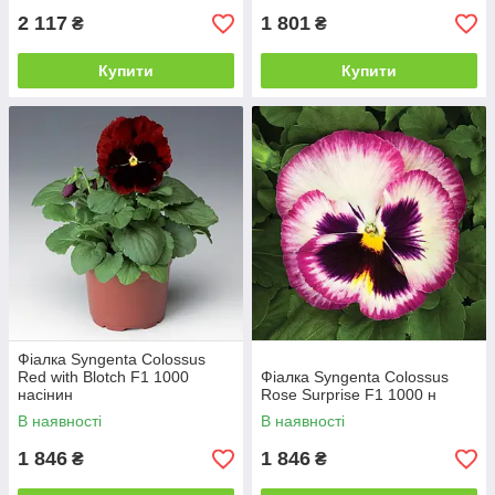
2 117
1 801
₴
₴
Купити
Купити
Фіалка Syngenta Colossus
Red with Blotch F1 1000
Фіалка Syngenta Colossus
насінин
Rose Surprise F1 1000 н
В наявності
В наявності
1 846
1 846
₴
₴