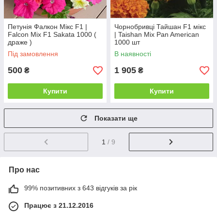
Петунія Фалкон Мікс F1 |
Чорнобривці Тайшан F1 мікс
Falcon Mix F1 Sakata 1000 (
| Taishan Mix Pan American
драже )
1000 шт
Під замовлення
В наявності
500
1 905
₴
₴
Купити
Купити
Показати ще
1
/ 9
Про нас
99% позитивних з 643 відгуків за рік
Працює з 21.12.2016