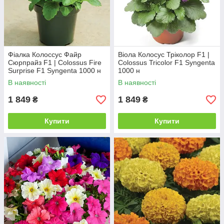
Фіалка Колоссус Файр
Віола Колосус Тріколор F1 |
Сюрпрайз F1 | Colossus Fire
Colossus Tricolor F1 Syngenta
Surprise F1 Syngenta 1000 н
1000 н
В наявності
В наявності
1 849
1 849
₴
₴
Купити
Купити