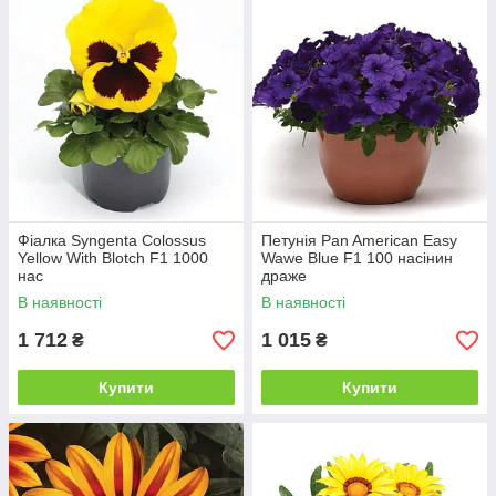
Фіалка Syngenta Colossus
Петунія Pan American Easy
Yellow With Blotch F1 1000
Wawe Blue F1 100 насінин
нас
драже
В наявності
В наявності
1 712
1 015
₴
₴
Купити
Купити