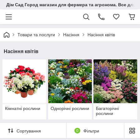
Дім Сад Город магазин для фермера та агронома. Все для п
Товари та послуги
Насіння
Насіння квітів
Насіння квітів
Кімнатні рослини
Однорічні рослини
Багаторічні
рослини
Сортування
0
Фільтри