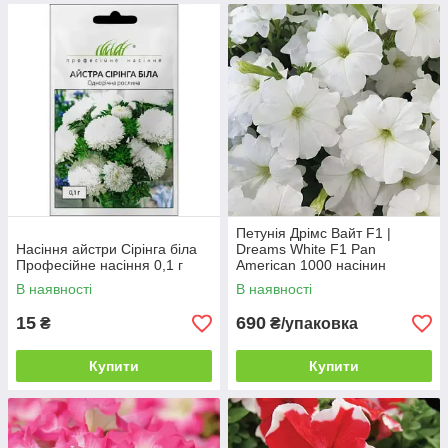
Петунія Дрімс Вайт F1 |
Насіння айстри Сірінга біла
Dreams White F1 Pan
Професійне насіння 0,1 г
American 1000 насінин
В наявності
В наявності
15
690
₴
₴/упаковка
Купити
Купити