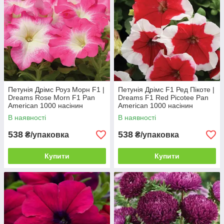
Петунія Дрімс Роуз Морн F1 |
Петунія Дрімс F1 Ред Пікоте |
Dreams Rose Morn F1 Pan
Dreams F1 Red Picotee Pan
American 1000 насінин
American 1000 насінин
В наявності
В наявності
538
538
₴/упаковка
₴/упаковка
Купити
Купити