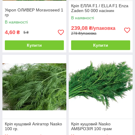
Кріп ЕЛЛА F1 / ELLA F1 Enza
Укроп ОЛИВЕР Moravoseed 1
Zaden 50 000 насінин
гр
В наявності
В наявності
239,08
₴/упаковка
4,60
₴
5 ₴
278 ₴/упаковка
Купити
Купити
Кріп кущовий Алігатор Nasko
Кріп кущовий Nasko
100 гр.
АМБРОЗІЯ 100 грам