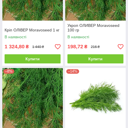
Укроп ОЛИВЕР Moravoseed
Кріп ОЛІВЕР Moravoseed 1 кг
100 гр
В наявності
В наявності
1 324,80
198,72
₴
₴
1 440 ₴
216 ₴
Купити
Купити
–8%
–14%