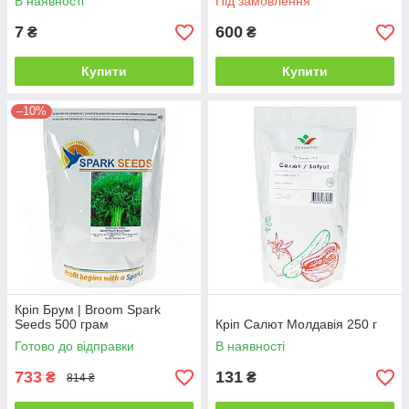
В наявності
Під замовлення
7
600
₴
₴
Купити
Купити
–10%
Кріп Брум | Broom Spark
Seeds 500 грам
Кріп Салют Молдавія 250 г
Готово до відправки
В наявності
733
131
₴
₴
814 ₴