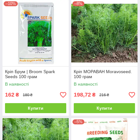
–10%
–8%
Кріп Брум | Broom Spark
Кріп МОРАВАН Moravoseed.
Seeds 100 грам
100 грам
В наявності
В наявності
162
198,72
₴
₴
180 ₴
216 ₴
Купити
Купити
–5%