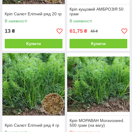
Кріп кущовий АМБРОЗІЯ 50
Кріп Салют Елітний ряд 20 гр
грам
В наявності
В наявності
13
61,75
₴
₴
65 ₴
Купити
Купити
Кріп МОРАВАН Moravoseed.
Кріп Салют Елітний ряд 4 гр
500 грам (на вагу)