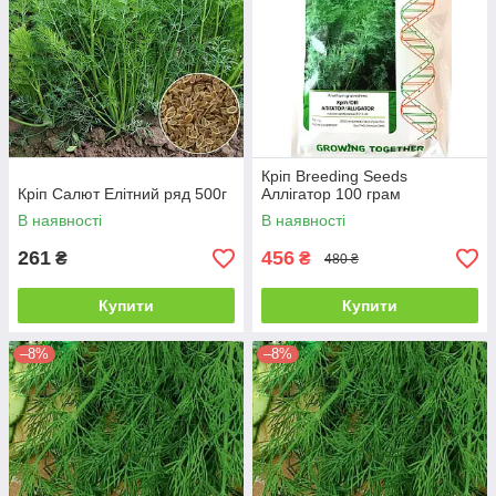
Кріп Breeding Seeds
Кріп Салют Елітний ряд 500г
Аллігатор 100 грам
В наявності
В наявності
261
456
₴
₴
480 ₴
Купити
Купити
–8%
–8%