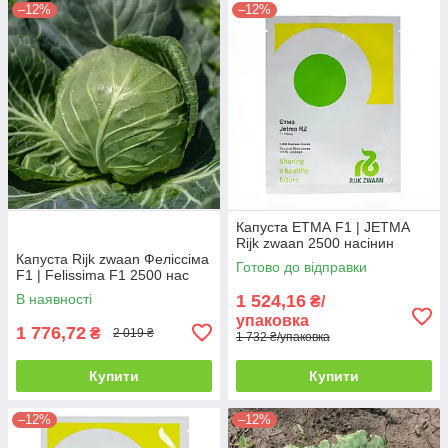
–12%
–12%
Капуста ЕТМА F1 | JETMA
Rijk zwaan 2500 насінин
Капуста Rijk zwaan Феліссіма
Готово до відправки
F1 | Felissima F1 2500 нас
В наявності
1 524,16
₴/
упаковка
1 776,72
₴
2 019 ₴
1 732 ₴/упаковка
Купити
Купити
–12%
–12%