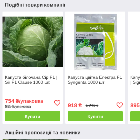
Подібні товари компанії
Капуста білочана Сір F1 |
Капуста цвітна Електра F1
Капу
Sir F1 Clause 1000 шт.
Syngenta 1000 шт
| Si
754
₴/упаковка
918
895
₴
1 043 ₴
811 ₴/упаковка
Купити
Купити
Акційні пропозиції та новинки