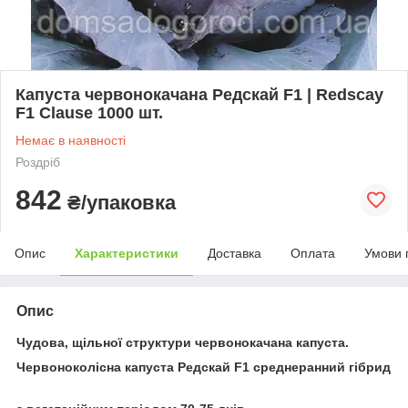
Капуста червонокачана Редскай F1 | Redscay
F1 Clause 1000 шт.
Немає в наявності
Роздріб
842
₴/упаковка
Опис
Характеристики
Доставка
Оплата
Умови 
Опис
Чудова, щільної структури червонокачана капуста.
Червоноколісна капуста Редскай F1 среднеранний гібрид