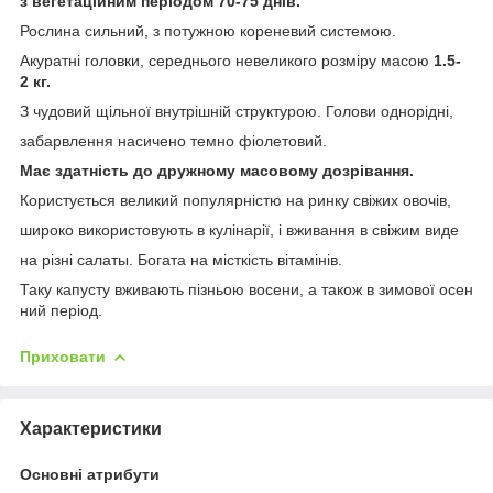
з вегетаційним періодом 70-75 днів.
Рослина сильний, з потужною кореневий системою.
Акуратні головки, середнього невеликого розміру масою
1.5-
2 кг.
З чудовий щільної внутрішній структурою. Голови однорідні,
забарвлення насичено темно фіолетовий.
Має здатність до дружному масовому дозрівання.
Користується великий популярністю на ринку свіжих овочів,
широко використовують в кулінарії, і вживання в свіжим виде
на різні салаты. Богата на місткість вітамінів.
Таку капусту вживають пізньою восени, а також в зимової осен
ний період.
Приховати
Характеристики
Основні атрибути