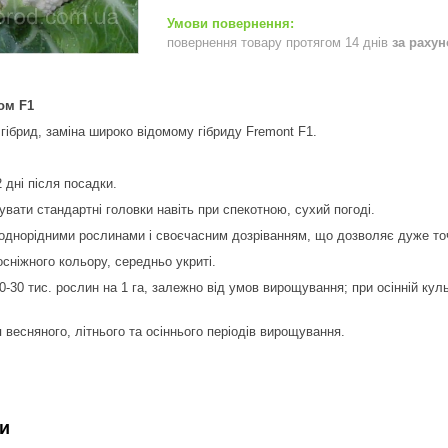
повернення товару протягом 14 днів
за раху
ом F1
 гібрид, заміна широко відомому гібриду Fremont F1.
2 дні після посадки.
увати стандартні головки навіть при спекотною, сухий погоді.
 однорідними рослинами і своєчасним дозріванням, що дозволяє дуже точ
лосніжного кольору, середньо укриті.
20-30 тис. рослин на 1 га, залежно від умов вирощування; при осінній ку
 весняного, літнього та осіннього періодів вирощування.
и