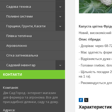
Садова техніка
Поливні системи
Горщики, Грунти, Касети
Капуста цвітна Фрід
Новий, високоякісний
Плівка теплічна
Опис гібрида:
Агроволокно
- Дозріває через 68-7
- Має здатність форм
Сітка затінювальна
- Відрізняється дуже
Садовий інвентар
- Головки глибокі, бі
- Щільність посадки 
КОНТАКТИ
на 1 га).
- Рекомендується для
Дім Сад Город - інтернет магазин
для фермера та агронома. Все для
присадибної ділянки, саду та дому.
Характеристик