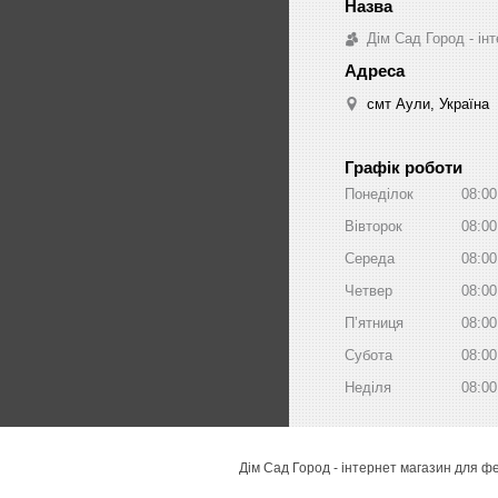
Дім Сад Город - ін
смт Аули, Україна
Графік роботи
Понеділок
08:00
Вівторок
08:00
Середа
08:00
Четвер
08:00
Пʼятниця
08:00
Субота
08:00
Неділя
08:00