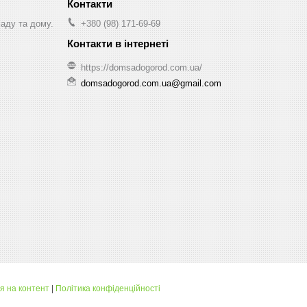
саду та дому.
+380 (98) 171-69-69
https://domsadogorod.com.ua/
domsadogorod.com.ua@gmail.com
я на контент
|
Політика конфіденційності