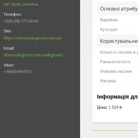
смт Аули, Україна
Основні атриб
Виробник
+380 (98) 171-69-69
Культура
https://domsadogorod.com.ua/
Користувальни
Кількість насінин в 
domsadogorod.com.ua@gmail.com
Ранньостиглість
+380939497555
Упаковка насіння
Фасовка
Інформація дл
Ціна:
1 524 ₴