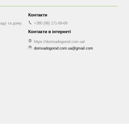
саду та дому.
+380 (98) 171-69-69
https://domsadogorod.com.ua/
domsadogorod.com.ua@gmail.com