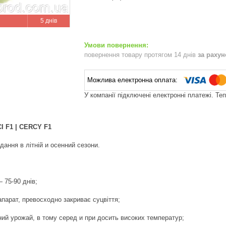
5 днів
повернення товару протягом 14 днів
за раху
У компанії підключені електронні платежі. Те
І F1 | CERCY F1
дання в літній и осенний сезони.
 75-90 днів;
апарат, превосходно закриває суцвіття;
ий урожай, в тому серед и при досить високих температур;