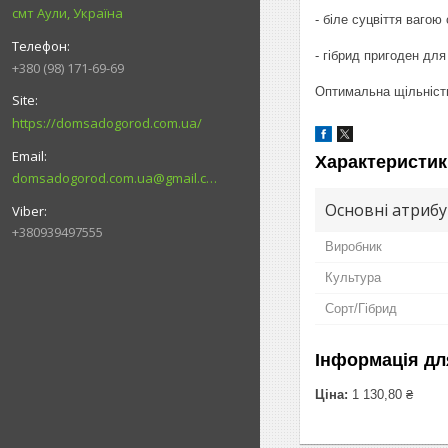
смт Аули, Україна
- біле суцвіття вагою о
- гібрид пригоден для
+380 (98) 171-69-69
Оптимальна щільність 
https://domsadogorod.com.ua/
Характеристик
domsadogorod.com.ua@gmail.com
Основні атриб
+380939497555
Виробник
Культура
Сорт/Гібрид
Інформація дл
Ціна:
1 130,80 ₴