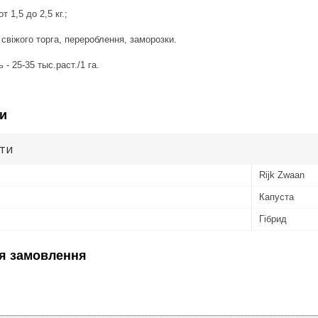
т 1,5 до 2,5 кг.;
 свіжого торга, перероблення, заморозки.
- 25-35 тыс.раст./1 га.
и
ути
Rijk Zwaan
Капуста
Гібрид
я замовлення