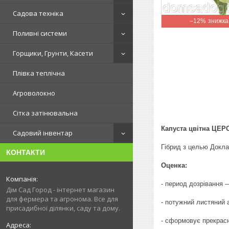
Садова техніка
–12%
Поливні системи
Горщики, Грунти, Касети
Плівка теплічна
Агроволокно
Сітка затінювальна
Капуста цвітна ЦЕРС
Садовий інвентар
Гібрид з целью Докла
КОНТАКТИ
Оценка:
- период дозрівання —
Дім Сад Город - інтернет магазин
для фермера та агронома. Все для
- потужний листяний 
присадибної ділянки, саду та дому.
- сформовує прекрасн