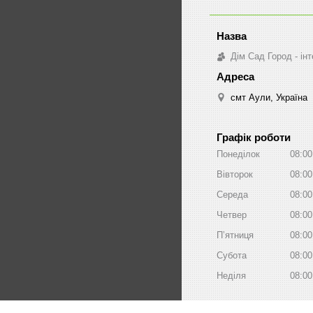
Дім Сад Город - ін
смт Аули, Україна
Графік роботи
Понеділок
08:00
Вівторок
08:00
Середа
08:00
Четвер
08:00
Пʼятниця
08:00
Субота
08:00
Неділя
08:00