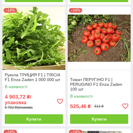
–14%
–14%
Рукола ТРИЦИЯ F1 | TRICIA
F1 Enza Zaden 1 000 000 шт
Томат ПЕРУГІНО F1 |
PERUGINO F1 Enza Zaden
В наявності
100 шт
4 903,72
В наявності
₴/
упаковка
525,46
₴
611 ₴
5 702 ₴/упаковка
Купити
Купити
–14%
–14%