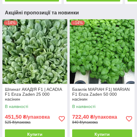
Акційні пропозиції та новинки
–14%
–14%
Шпинат АКАДІЯ F1 | ACADIA
Базилік МАРІАН F1| MARIAN
F1 Enza Zaden 25 000
F1 Enza Zaden 50 000
насінин
насінин
В наявності
В наявності
451,50
722,40
₴/упаковка
₴/упаковка
525 ₴/упаковка
840 ₴/упаковка
Купити
Купити