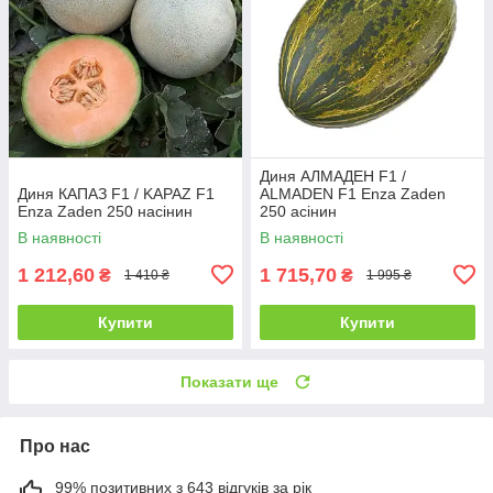
Диня АЛМАДЕН F1 /
Диня КАПАЗ F1 / KAPAZ F1
ALMADEN F1 Enza Zaden
Enza Zaden 250 насінин
250 асінин
В наявності
В наявності
1 212,60
1 715,70
₴
₴
1 410 ₴
1 995 ₴
Купити
Купити
Показати ще
Про нас
99% позитивних з 643 відгуків за рік