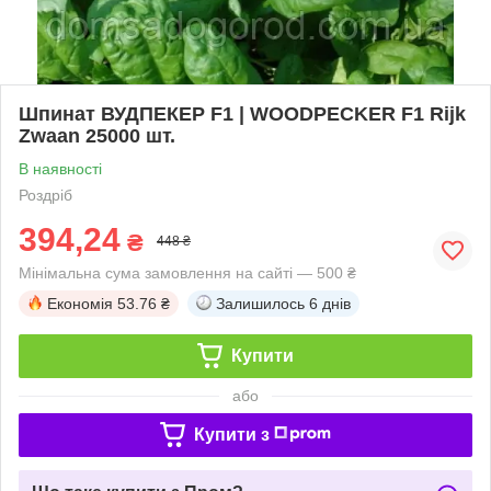
Шпинат ВУДПЕКЕР F1 | WOODPECKER F1 Rijk
Zwaan 25000 шт.
В наявності
Роздріб
394,24
₴
448 ₴
Мінімальна сума замовлення на сайті — 500 ₴
Економія
53.76 ₴
Залишилось
6 днів
Купити
або
Купити з