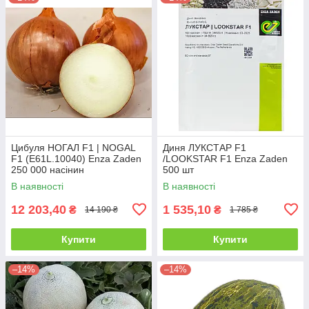
Цибуля НОГАЛ F1 | NOGAL
Диня ЛУКСТАР F1
F1 (E61L.10040) Enza Zaden
/LOOKSTAR F1 Enza Zaden
250 000 насінин
500 шт
В наявності
В наявності
12 203,40
1 535,10
₴
₴
14 190 ₴
1 785 ₴
Купити
Купити
–14%
–14%