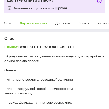
Що таке купити з Пром?
Замовлення під захистом
Опис
Характеристики
Доставка
Оплата
Умови 
Опис
Шпинат
ВУДПЕКЕР F1 | WOODPECKER F1
Гібрид з целью застосування в свіжим виде и для перероблюв
альної промисловості.
Оцінка
:
- мініатюрне рослина, середньої величини;
- листя заокруглені, товсті, насиченого темно-
зеленого кольору;
- период Докладання: пізньою весна, літо;