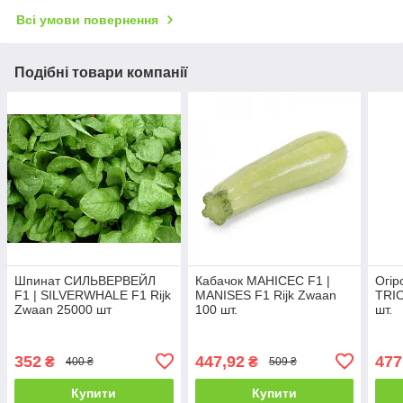
Всі умови повернення
Подібні товари компанії
Шпинат СИЛЬВЕРВЕЙЛ
Кабачок МАНІСЕС F1 |
Огір
F1 | SILVERWHALE F1 Rijk
MANISES F1 Rijk Zwaan
TRIO
Zwaan 25000 шт
100 шт.
шт.
352
447,92
477
₴
₴
400 ₴
509 ₴
Купити
Купити