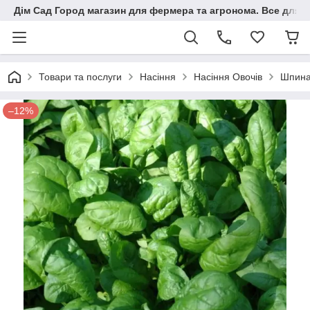
Дім Сад Город магазин для фермера та агронома. Все для п
Товари та послуги
Насіння
Насіння Овочів
Шпина
–12%