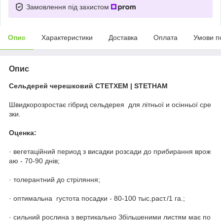
Замовлення під захистом
Опис
Характеристики
Доставка
Оплата
Умови п
Опис
Сельдерей черешковий СТЕТХЕМ | STETHAM
Швидкорозростає гібрид сельдерея для літньої и осінньої сре
зки.
Оценка:
· вегетаційний период з висадки розсади до прибирання врож
аю - 70-90 днів;
· толерантний до стріляння;
· оптимальна густота посадки - 80-100 тыс.раст./1 га.;
· сильний рослина з вертикально Збільшеними листям має по