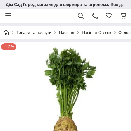
Дім Сад Город магазин для фермера та агронома. Все для п
Товари та послуги
Насіння
Насіння Овочів
Селер
–12%