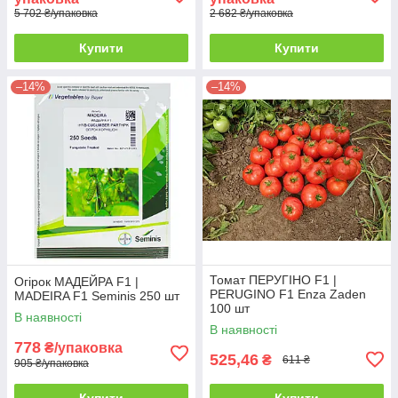
5 702 ₴/упаковка
2 682 ₴/упаковка
Купити
Купити
–14%
–14%
Томат ПЕРУГІНО F1 |
Огірок МАДЕЙРА F1 |
PERUGINO F1 Enza Zaden
MADEIRA F1 Seminis 250 шт
100 шт
В наявності
В наявності
778
₴/упаковка
525,46
₴
611 ₴
905 ₴/упаковка
Купити
Купити