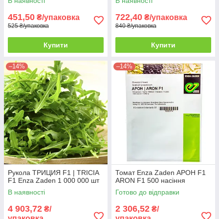
В наявності
В наявності
451,50
722,40
₴/упаковка
₴/упаковка
525 ₴/упаковка
840 ₴/упаковка
Купити
Купити
–14%
–14%
Рукола ТРИЦИЯ F1 | TRICIA
Томат Enza Zaden АРОН F1
F1 Enza Zaden 1 000 000 шт
ARON F1 500 насіння
В наявності
Готово до відправки
4 903,72
2 306,52
₴/
₴/
упаковка
упаковка