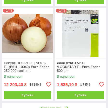
–14%
–14%
Цибуля НОГАЛ F1 | NOGAL
Диня ЛУКСТАР F1
F1 (E61L.10040) Enza Zaden
/LOOKSTAR F1 Enza Zaden
250 000 насінин
500 шт
В наявності
В наявності
12 203,40
1 535,10
₴
₴
14 190 ₴
1 785 ₴
Купити
Купити
Показати ще