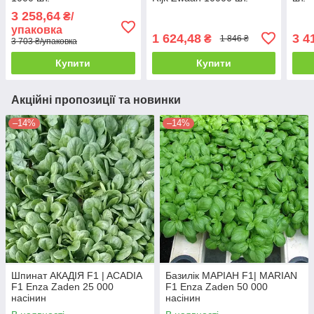
3 258,64
₴/
упаковка
1 624,48
3 4
₴
1 846 ₴
3 703 ₴/упаковка
Купити
Купити
Акційні пропозиції та новинки
–14%
–14%
Шпинат АКАДІЯ F1 | ACADIA
Базилік МАРІАН F1| MARIAN
F1 Enza Zaden 25 000
F1 Enza Zaden 50 000
насінин
насінин