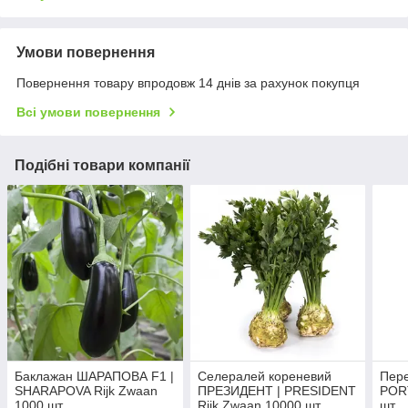
Умови повернення
Повернення товару впродовж 14 днів за рахунок покупця
Всі умови повернення
Подібні товари компанії
Баклажан ШАРАПОВА F1 |
Селералей кореневий
Пере
SHARAPOVA Rijk Zwaan
ПРЕЗИДЕНТ | PRESIDENT
PORT
1000 шт.
Rijk Zwaan 10000 шт.
шт.