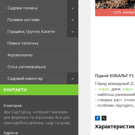
Садова техніка
–12%
Поливні системи
Горщики, Грунти, Касети
Плівка теплічна
Агроволокно
Сітка затінювальна
Підвой КОБАЛЬТ F1 
Садовий інвентар
Гібрид міжвидовий (C
-
огірок
, диня,
кавун
КОНТАКТИ
- найбільш раннешний
- створює раст. отли
- особливо підходить
Дім Сад Город - інтернет магазин
для фермера та агронома. Все для
присадибної ділянки, саду та дому.
Характеристик