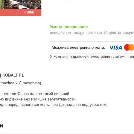
6 днів
повернення товару протягом 14 днів
за раху
У компанії підключені електронні платежі. Те
| KOBALT F1
.maxima x C.moschata).
, нежели Ферро але не такий сильний
чно вирівняне без излишка вегетативности
 для передчасного сегмента при Докладання под укриттям.
и