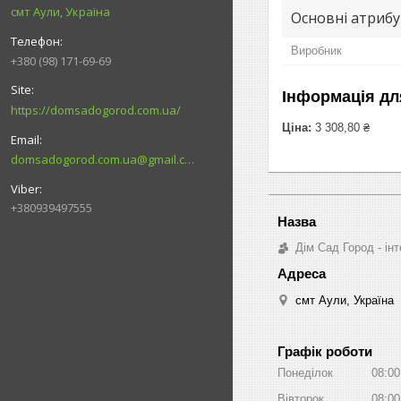
смт Аули, Україна
Основні атриб
Виробник
+380 (98) 171-69-69
Інформація дл
https://domsadogorod.com.ua/
Ціна:
3 308,80 ₴
domsadogorod.com.ua@gmail.com
+380939497555
Дім Сад Город - ін
смт Аули, Україна
Графік роботи
Понеділок
08:00
Вівторок
08:00