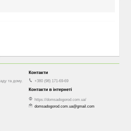
саду та дому.
+380 (98) 171-69-69
https://domsadogorod.com.ua/
domsadogorod.com.ua@gmail.com