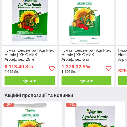
Гумат Концентрат AgriFlex
Гумат Концентрат AgriFlex
Гума
Humic | ХЬЮМИК
Humic | ХЬЮМИК
Hum
Агрифлекс 25 кг
Агрифлекс 5 кг
Агри
6 113,40
1 376,32
₴/кг
₴/кг
326
6 645 ₴/кг
1 496 ₴/кг
Купити
Купити
Акційні пропозиції та новинки
–8%
–8%