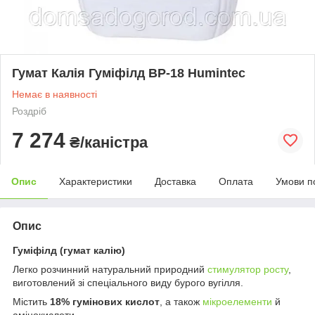
Гумат Калія Гуміфілд ВР-18 Humintec
Немає в наявності
Роздріб
7 274
₴/каністра
Опис
Характеристики
Доставка
Оплата
Умови п
Опис
Гуміфілд (гумат калію)
Легко розчинний натуральний природний
стимулятор росту
,
виготовлений зі спеціального виду бурого вугілля.
Містить
18% гумінових кислот
, а також
мікроелементи
й
амінокислоти.