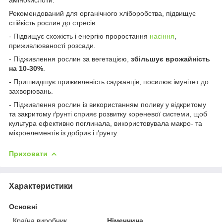
Рекомендований для органічного хліборобства, підвищує
стійкість рослин до стресів.
- Підвищує схожість і енергію проростання
насіння
,
приживлюваності розсади.
- Підживлення рослин за вегетацією,
збільшує врожайність
на 10-30%
.
- Пришвидшує приживленість саджанців, посилює імунітет до
захворювань.
- Підживлення рослин із використанням поливу у відкритому
та закритому ґрунті сприяє розвитку кореневої системи, щоб
культура ефективно поглинала, використовувала макро- та
мікроелементів із добрив і ґрунту.
Приховати
Характеристики
Основні
Країна виробник
Німеччина