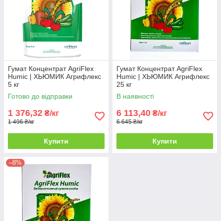
Гумат Концентрат AgriFlex
Гумат Концентрат AgriFlex
Humic | ХЬЮМИК Агрифлекс
Humic | ХЬЮМИК Агрифлекс
5 кг
25 кг
Готово до відправки
В наявності
1 376,32
6 113,40
₴/кг
₴/кг
1 496 ₴/кг
6 645 ₴/кг
Купити
Купити
–8%