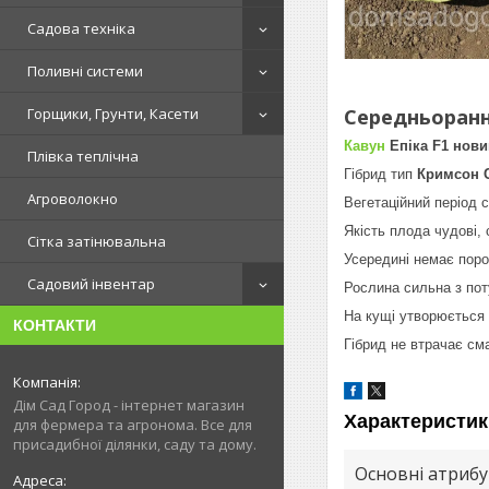
Садова техніка
Поливні системи
Середньоранн
Горщики, Грунти, Касети
Кавун
Епіка F1 новин
Плівка теплічна
Гібрид тип
Кримсон С
Агроволокно
Вегетаційний період 
Якість плода чудові,
Сітка затінювальна
Усередині немає поро
Садовий інвентар
Рослина сильна з пот
На кущі утворюється
КОНТАКТИ
Гібрид не втрачає сма
Дім Сад Город - інтернет магазин
Характеристик
для фермера та агронома. Все для
присадибної ділянки, саду та дому.
Основні атриб