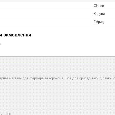
Clause
Кавуни
Гібрид
я замовлення
а
тернет магазин для фермера та агронома. Все для присадибної ділянки, 
18:00