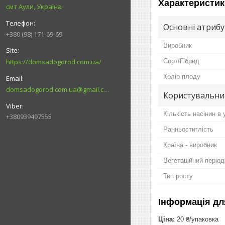
Характеристик
смт Аули, Україна
Основні атриб
+380 (98) 171-69-69
Виробник
https://domsadogorod.com.ua/
Сорт/Гібрид
Колір плоду
domsadogorod.com.ua@gmail.com
Користувальни
Кількість насінин в 
+380939497555
Ранньостиглість
Країна - виробник
Вегетаційний період
Тип росту
Інформація дл
Ціна:
20 ₴/упаковка