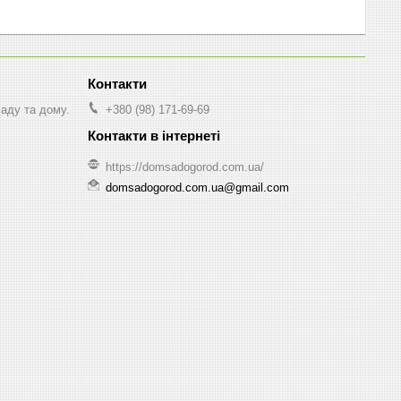
саду та дому.
+380 (98) 171-69-69
https://domsadogorod.com.ua/
domsadogorod.com.ua@gmail.com