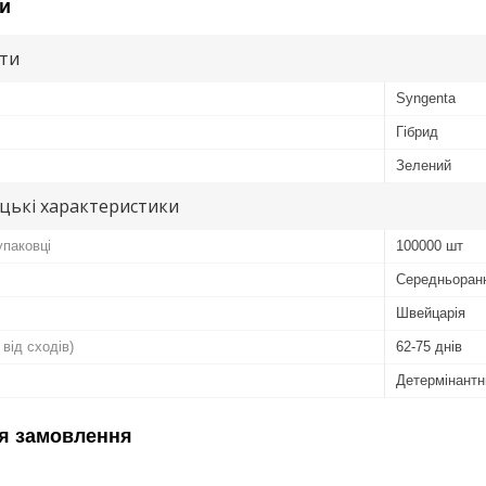
и
ути
Syngenta
Гібрид
Зелений
цькі характеристики
упаковці
100000 шт
Середньоран
Швейцарія
 від сходів)
62-75 днів
Детермінантн
я замовлення