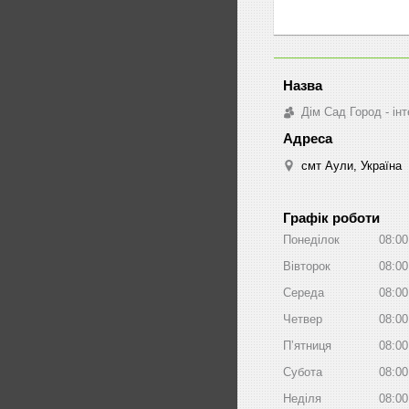
Дім Сад Город - ін
смт Аули, Україна
Графік роботи
Понеділок
08:00
Вівторок
08:00
Середа
08:00
Четвер
08:00
Пʼятниця
08:00
Субота
08:00
Неділя
08:00