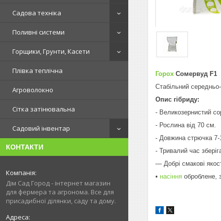
Садова техніка
Поливні системи
Горщики, Грунти, Касети
Плівка теплічна
Горох
Сомервуд F1
Стабільний середньо-
Агроволокно
Опис гібриду:
Сітка затінювальна
- Великозернистий со
- Рослина від 70 см.
Садовий інвентар
- Довжина стрючка 7-
КОНТАКТИ
- Тривалий час збері
— Добрі смакові якост
•
насіння
оброблене, з
Дім Сад Город - інтернет магазин
для фермера та агронома. Все для
присадибної ділянки, саду та дому.