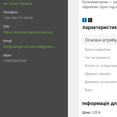
Культиватором — роз
смт Аули, Україна
обробляє ґрунт під 
+380 (98) 171-69-69
Характеристик
https://domsadogorod.com.ua/
Основні атриб
domsadogorod.com.ua@gmail.com
Країна виробник
Тип інструменту
+380939497555
Кількість зубців/зір
Ширина обробки
Довжина інструмен
Вага
Інформація дл
Ціна:
128 ₴