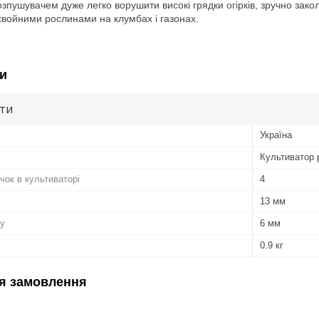
пушувачем дуже легко ворушити високі грядки огірків, зручно зако
хвойними рослинами на клумбах і газонах.
и
ути
Україна
Культиватор 
очок в культиваторі
4
13 мм
ту
6 мм
0.9 кг
я замовлення