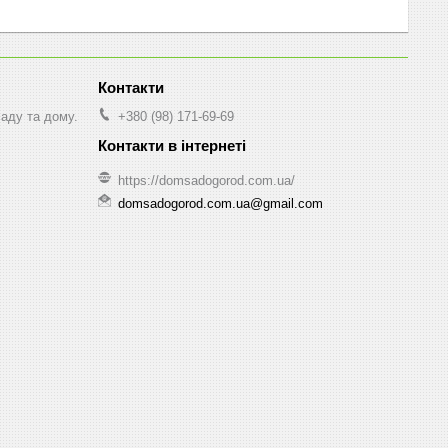
саду та дому.
+380 (98) 171-69-69
https://domsadogorod.com.ua/
domsadogorod.com.ua@gmail.com