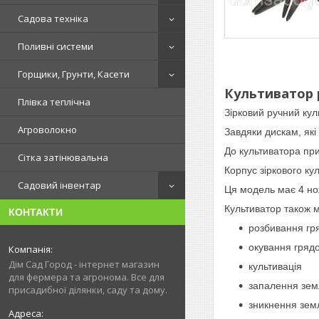
Садова техніка
Поливні системи
Горщики, Грунти, Касети
Культиватор 
Плівка теплічна
Зірковий ручний кул
Агроволокно
Завдяки дискам, які 
До культиватора пр
Сітка затінювальна
Корпус зіркового ку
Садовий інвентар
Ця модель має 4 но
Культиватор також 
КОНТАКТИ
розбивання гр
окування гряд
Дім Сад Город - інтернет магазин
культивація
для фермера та агронома. Все для
запалення зем
присадибної ділянки, саду та дому.
зникнення зем