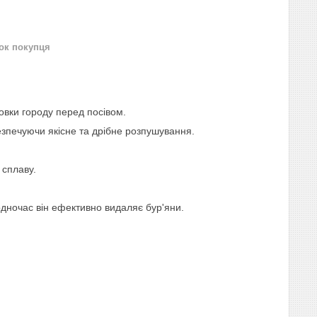
нок покупця
овки городу перед посівом.
абезпечуючи якісне та дрібне розпушування.
 сплаву.
дночас він ефективно видаляє бур'яни.