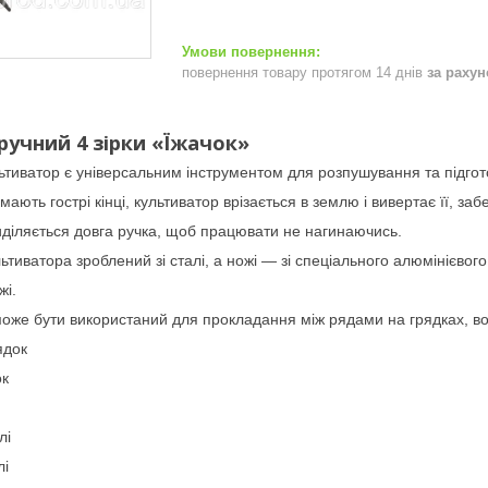
повернення товару протягом 14 днів
за раху
ручний 4 зірки «Їжачок»
ьтиватор є універсальним інструментом для розпушування та підгот
мають гострі кінці, культиватор врізається в землю і вивертає її, з
иділяється довга ручка, щоб працювати не нагинаючись.
льтиватора зроблений зі сталі, а ножі — зі спеціального алюмінієвого
жі.
може бути використаний для прокладання між рядами на грядках, во
ядок
ок
лі
лі