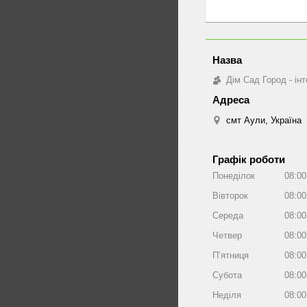
Дім Сад Город - ін
смт Аули, Україна
Графік роботи
Понеділок
08:00
Вівторок
08:00
Середа
08:00
Четвер
08:00
Пʼятниця
08:00
Субота
08:00
Неділя
08:00