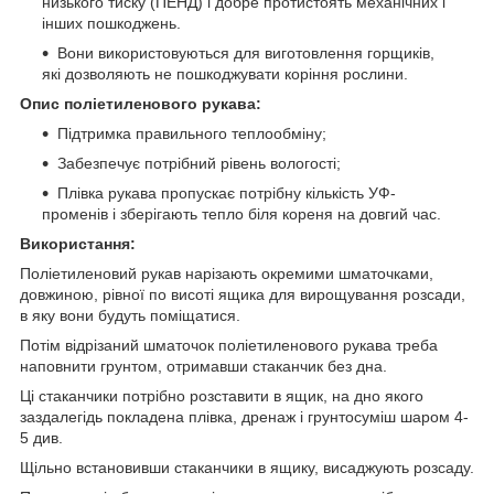
низького тиску (ПЕНД) і добре протистоять механічних і
інших пошкоджень.
Вони використовуються для виготовлення горщиків,
які дозволяють не пошкоджувати коріння рослини.
Опис поліетиленового рукава:
Підтримка правильного теплообміну;
Забезпечує потрібний рівень вологості;
Плівка рукава пропускає потрібну кількість УФ-
променів і зберігають тепло біля кореня на довгий час.
Використання:
Поліетиленовий рукав нарізають окремими шматочками,
довжиною, рівної по висоті ящика для вирощування розсади,
в яку вони будуть поміщатися.
Потім відрізаний шматочок поліетиленового рукава треба
наповнити грунтом, отримавши стаканчик без дна.
Ці стаканчики потрібно розставити в ящик, на дно якого
заздалегідь покладена плівка, дренаж і грунтосуміш шаром 4-
5 див.
Щільно встановивши стаканчики в ящику, висаджують розсаду.