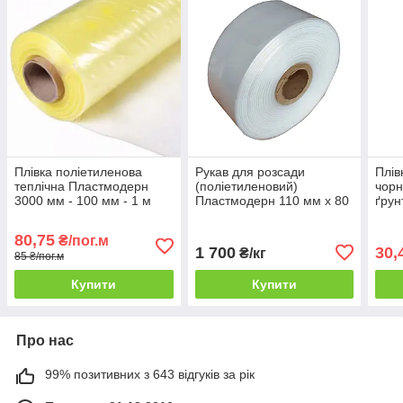
Плівка поліетиленова
Рукав для розсади
Плів
теплічна Пластмодерн
(поліетиленовий)
чорн
3000 мм - 100 мм - 1 м
Пластмодерн 110 мм х 80
ґрун
(50 м у рулоні) 12 міс.
мкм 10,3 кг
мм —
80,75
₴/пог.м
1 700
30,
₴/кг
85 ₴/пог.м
Купити
Купити
Про нас
99% позитивних з 643 відгуків за рік