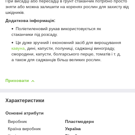
При висадці або пересадці в грунт стаканчик потрібно просто
зняти або можна залишити на коренях рослин для захисту від
шкідників.
Додаткова інформація:
Поліетиленовий рукав використовується як
стаканчики під розсаду.
Це дуже зручний і економний засіб для вирощування
кавуна
, дині, капусти, полуниці, саджанці винограду,
смородини, капусти, болгарського перцю, томатів і т. д,
а також для саджанців більш великих рослин.
Приховати
Характеристики
Основні атрибути
Виробник
Пластмодерн
Країна виробник
Україна