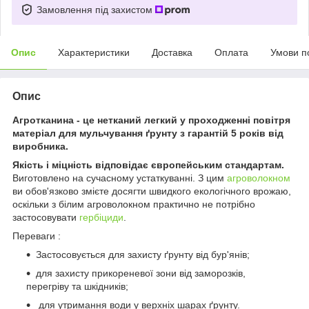
Замовлення під захистом
Опис
Характеристики
Доставка
Оплата
Умови п
Опис
Агротканина - це нетканий легкий у проходженні повітря
матеріал для мульчування ґрунту з гарантій 5 років від
виробника.
Якість і міцність відповідає європейським стандартам.
Виготовлено на сучасному устаткуванні. З цим
агроволокном
ви обов'язково змієте досягти швидкого екологічного врожаю,
оскільки з білим агроволокном практично не потрібно
застосовувати
гербіциди
.
Переваги :
Застосовується для захисту ґрунту від бур'янів;
для захисту прикореневої зони від заморозків,
перегріву та шкідників;
для утримання води у верхніх шарах ґрунту.