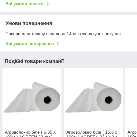
Всі умови оплати
Умови повернення
Повернення товару впродовж 14 днів за рахунок покупця
Всі умови повернення
Подібні товари компанії
Агроволокно біле ( 6.35 х
Агроволокно біле ( 15.8 х
Агро
100м ) AGREEN 23 г/м2
100м ) AGREEN 23 г/м2 з
100м