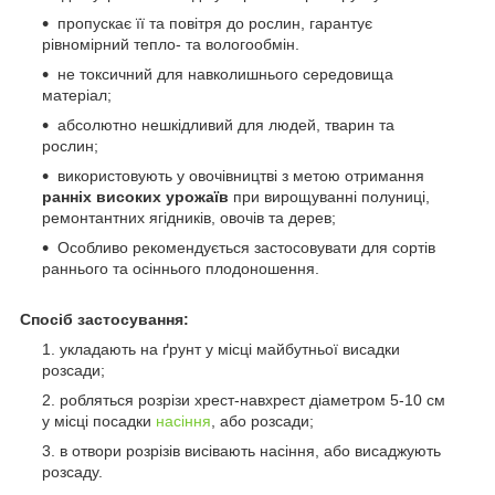
пропускає її та повітря до рослин, гарантує
рівномірний тепло- та вологообмін.
не токсичний для навколишнього середовища
матеріал;
абсолютно нешкідливий для людей, тварин та
рослин;
використовують у овочівництві з метою отримання
ранніх високих урожаїв
при вирощуванні полуниці,
ремонтантних ягідників, овочів та дерев;
Особливо рекомендується застосовувати для сортів
раннього та осіннього плодоношення.
Спосіб застосування:
укладають на ґрунт у місці майбутньої висадки
розсади;
робляться розрізи хрест-навхрест діаметром 5-10 см
у місці посадки
насіння
, або розсади;
в отвори розрізів висівають насіння, або висаджують
розсаду.