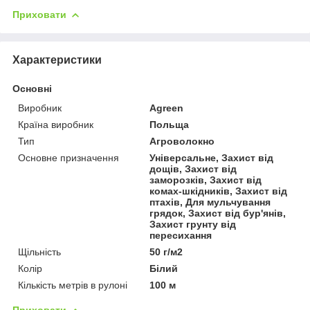
Приховати
Характеристики
Основні
Виробник
Agreen
Країна виробник
Польща
Тип
Агроволокно
Основне призначення
Універсальне, Захист від
дощів, Захист від
заморозків, Захист від
комах-шкідників, Захист від
птахів, Для мульчування
грядок, Захист від бур'янів,
Захист грунту від
пересихання
Щільність
50 г/м2
Колір
Білий
Кількість метрів в рулоні
100 м
Приховати