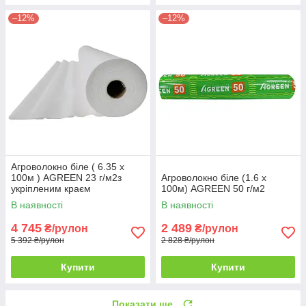
–12%
–12%
Агроволокно біле ( 6.35 х
100м ) AGREEN 23 г/м2з
Агроволокно біле (1.6 х
укріпленим краєм
100м) AGREEN 50 г/м2
В наявності
В наявності
4 745
2 489
₴/рулон
₴/рулон
5 392 ₴/рулон
2 828 ₴/рулон
Купити
Купити
Показати ще