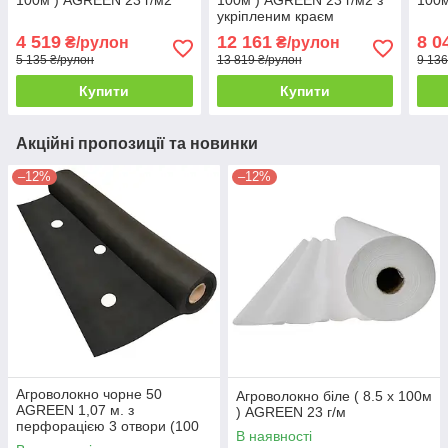
укріпленим краєм
4 519
12 161
8 0
₴/рулон
₴/рулон
5 135 ₴/рулон
13 819 ₴/рулон
9 136
Купити
Купити
Акційні пропозиції та новинки
–12%
–12%
Агроволокно чорне 50
Агроволокно біле ( 8.5 х 100м
AGREEN 1,07 м. з
) AGREEN 23 г/м
перфорацією 3 отвори (100
В наявності
м. рул.) РУЛОН