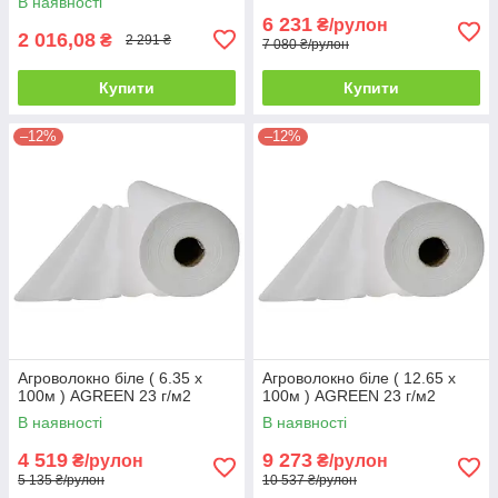
В наявності
6 231
₴/рулон
2 016,08
₴
2 291 ₴
7 080 ₴/рулон
Купити
Купити
–12%
–12%
Агроволокно біле ( 6.35 х
Агроволокно біле ( 12.65 х
100м ) AGREEN 23 г/м2
100м ) AGREEN 23 г/м2
В наявності
В наявності
4 519
9 273
₴/рулон
₴/рулон
5 135 ₴/рулон
10 537 ₴/рулон