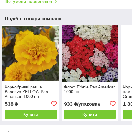
Всі умови повернення
Подібні товари компанії
Чорнобривці patula
Флокс Ethnie Pan American
Чорн
Bonanza YELLOW Pan
1000 шт
пома
American 1000 шт.
Oran
шт
538
933
1 8
₴
₴/упаковка
Купити
Купити