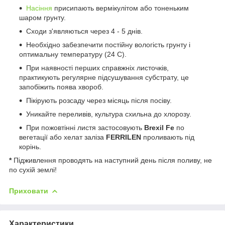
Насіння
присипають вермікулітом або тоненьким
шаром грунту.
Сходи з'являються через 4 - 5 днів.
Необхідно забезпечити постійну вологість грунту і
оптимальну температуру (24 C).
При наявності перших справжніх листочків,
практикують регулярне підсушування субстрату, це
запобіжить поява хвороб.
Пікірують розсаду через місяць після посіву.
Уникайте переливів, культура схильна до хлорозу.
При пожовтінні листя застосовують
Brexil Fe
по
вегетації або хелат заліза
FERRILEN
проливають під
корінь.
*
Підживлення проводять на наступний день після поливу, не
по сухій землі!
Приховати
Характеристики