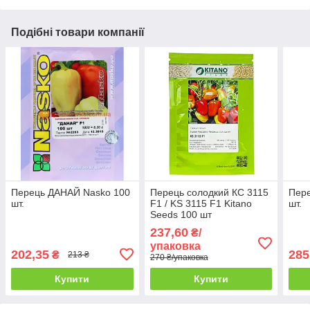
Подібні товари компанії
Перець ДАНАЙ Nasko 100
Перець солодкий КС 3115
Пер
шт.
F1 / KS 3115 F1 Kitano
шт.
Seeds 100 шт
237,60
₴/
упаковка
202,35
285
₴
213 ₴
270 ₴/упаковка
Купити
Купити