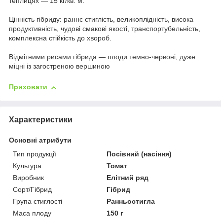
теплицях — 15 кг/кв. м.
Цінність гібриду: раннє стиглість, великоплідність, висока
продуктивність, чудові смакові якості, транспортубельність,
комплексна стійкість до хвороб.
Відмітними рисами гібрида — плоди темно-червоні, дуже
міцні із загостреною вершиною
Приховати
Характеристики
Основні атрибути
Тип продукції
Посівний (насіння)
Культура
Томат
Виробник
Елітний ряд
Сорт/Гібрид
Гібрид
Група стиглості
Ранньостигла
Маса плоду
150 г