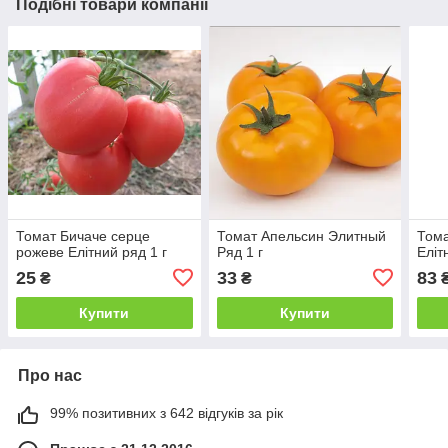
Подібні товари компанії
Томат Бичаче серце
Томат Апельсин Элитный
Том
рожеве Елітний ряд 1 г
Ряд 1 г
Еліт
25
33
83
₴
₴
Купити
Купити
Про нас
99% позитивних з 642 відгуків за рік