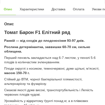
Опис
Характеристики
Доставка
Оплата
Умови п
Опис
Томат Барон F1 Елітний ряд
Ранній — від сходів до плодоносіння 93-97 днів.
Рослина детермінантна, заввишки 60-70 см, сильно
облищена.
Перший пензель закладається над 6-7 листом, у пензлі 5-6
плодів із колінчастим зчленуванням.
Плоди округлі з носиком, темночервоні, дуже щільні, м'ясисті,
масою 150-70 г.
Стійкий до ВТМ, чорної бактеріальної плямистості,
альтернаріозу та фузаріозу.
Смакові якості дуже високі, транспортубельність і Легкість
червоних плодів чудові.
Урожайність у відкритому ґрунті понад кг, а в плівкових