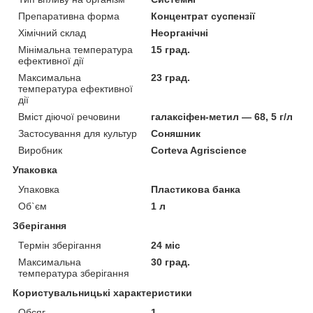
Препаративна форма
Концентрат суспензії
Хімічний склад
Неорганічні
Мінімальна температура
15 град.
ефективної дії
Максимальна
23 град.
температура ефективної
дії
Вміст діючої речовини
галаксіфен-метил — 68, 5 г/л
Застосування для культур
Соняшник
Виробник
Corteva Agriscience
Упаковка
Упаковка
Пластикова банка
Об`єм
1 л
Зберігання
Термін зберігання
24 міс
Максимальна
30 град.
температура зберігання
Користувальницькі характеристики
Обсяг
1