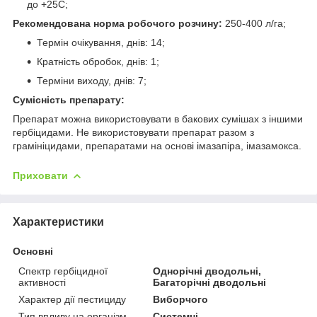
до +25С;
Рекомендована норма робочого розчину:
250-400 л/га;
Термін очікування, днів: 14;
Кратність обробок, днів: 1;
Терміни виходу, днів: 7;
Сумісність препарату:
Препарат можна використовувати в бакових сумішах з іншими
гербіцидами. Не використовувати препарат разом з
грамініцидами, препаратами на основі імазапіра, імазамокса.
Приховати
Характеристики
Основні
Спектр гербіцидної
Однорічні дводольні,
активності
Багаторічні дводольні
Характер дії пестициду
Виборчого
Тип впливу на організм
Системні