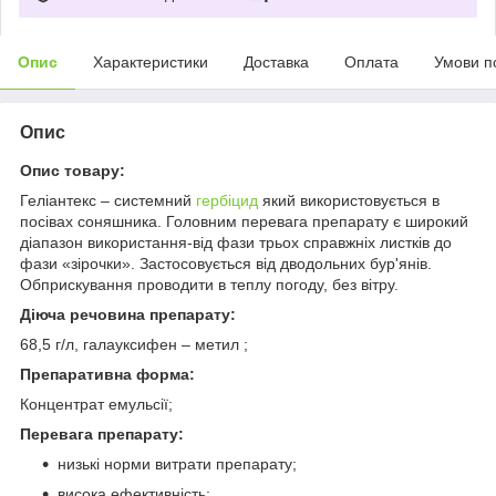
Опис
Характеристики
Доставка
Оплата
Умови п
Опис
Опис товару:
Геліантекс – системний
гербіцид
який використовується в
посівах соняшника. Головним перевага препарату є широкий
діапазон використання-від фази трьох справжніх листків до
фази «зірочки». Застосовується від дводольних бур'янів.
Обприскування проводити в теплу погоду, без вітру.
Діюча речовина препарату:
68,5 г/л, галауксифен – метил ;
Препаративна форма:
Концентрат емульсії;
Перевага препарату:
низькі норми витрати препарату;
висока ефективність;