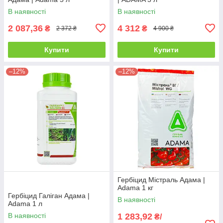
В наявності
В наявності
2 087,36
4 312
₴
₴
2 372 ₴
4 900 ₴
Купити
Купити
–12%
–12%
Гербіцид Містраль Адама |
Adama 1 кг
Гербіцид Галіган Адама |
В наявності
Adama 1 л
В наявності
1 283,92
₴/