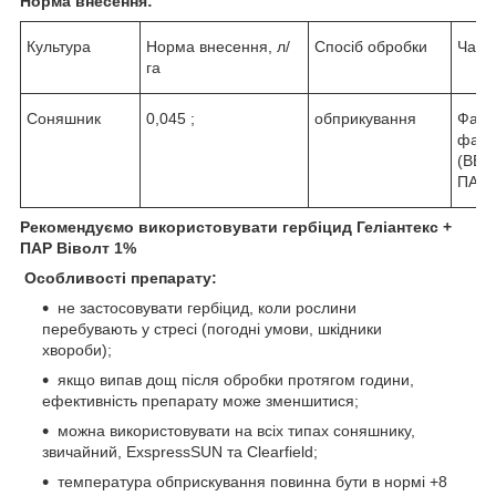
Норма внесення:
Культура
Норма внесення, л/
Спосіб обробки
Час 
га
Соняшник
0,045 ;
обприкування
Фаза
фази
(ВВС
ПАР
Рекомендуємо використовувати гербіцид Геліантекс +
ПАР Віволт 1%
Особливості препарату:
не застосовувати гербіцид, коли рослини
перебувають у стресі (погодні умови, шкідники
хвороби);
якщо випав дощ після обробки протягом години,
ефективність препарату може зменшитися;
можна використовувати на всіх типах соняшнику,
звичайний, ExspressSUN та Clearfield;
температура обприскування повинна бути в нормі +8