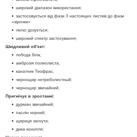
широкий діапазон використання;
застосовується від фази 3 настоящех листків до фази
«зірочки»
легко дозується;
широкий спектр застосування;
Шкідливий об'єкт:
лобода біла;
амброзія полиолиста;
канатник Теофрас;
чернощир нетреболистный;
чернощир звичайний;
Пригнічує в зростанні:
дурман звичайний;
паслін чорний;
щириця загнута;
дика конопля;