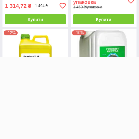
упаковка
1 314,72
₴
1 494 ₴
1 459 ₴/упаковка
Купити
Купити
–12%
–10%
Гербіцид Гліфовіт Екстра
Гербіцид Пендіган КЕ Адама |
UKRAVIT 20 л
Adama 10 л
В наявності
В наявності
5 364
₴/каністра
5 061,76
₴
5 752 ₴
5 960 ₴/каністра