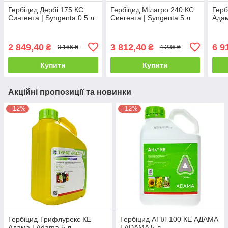
Гербіцид Дербі 175 КС
Гербіцид Мілагро 240 КС
Герб
Сингента | Syngenta 0.5 л.
Сингента | Syngenta 5 л
Адам
2 849,40
3 812,40
6 9
₴
₴
3 166 ₴
4 236 ₴
Купити
Купити
Акційні пропозиції та новинки
–12%
–12%
Гербіцид Трифлурекс КЕ
Гербіцид АГІЛ 100 КЕ АДАМА
Адама | Adama 5 л
| ADAMA 5 л