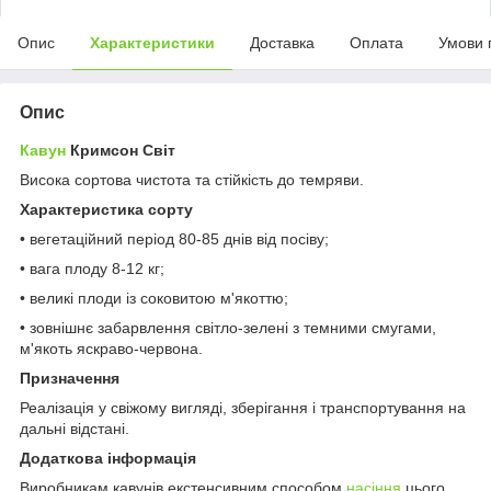
Опис
Характеристики
Доставка
Оплата
Умови 
Опис
Кавун
Кримсон Світ
Висока сортова чистота та стійкість до темряви.
Характеристика сорту
• вегетаційний період 80-85 днів від посіву;
• вага плоду 8-12 кг;
• великі плоди із соковитою м'якоттю;
• зовнішнє забарвлення світло-зелені з темними смугами,
м'якоть яскраво-червона.
Призначення
Реалізація у свіжому вигляді, зберігання і транспортування на
дальні відстані.
Додаткова інформація
Виробникам кавунів екстенсивним способом
насіння
цього