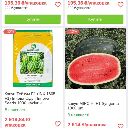
195,36
195,36
₴/упаковка
₴/упаковка
222 ₴/упаковка
222 ₴/упаковка
Купити
Купити
–12%
–12%
Кавун Тейтум F1 (INX 1805
F1) Іннова Сідс | Innova
Seeds 1000 насінин
Кавун МІРСІНІ F1 Syngenta
1000 шт.
В наявності
В наявності
2 919,84
₴/
2 614
₴/упаковка
упаковка