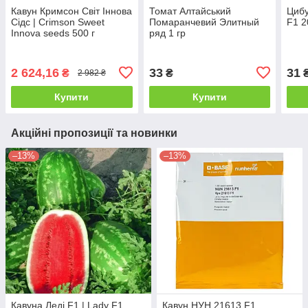
Кавун Кримсон Світ Іннова
Томат Алтайський
Цибу
Сідс | Crimson Sweet
Помаранчевий Элитный
F1 2
Innova seeds 500 г
ряд 1 гр
2 624,16
33
31
₴
₴
2 982 ₴
Купити
Купити
Акційні пропозиції та новинки
–13%
–13%
Кавуна Леді F1 | Lady F1
Кавун НУН 21613 F1