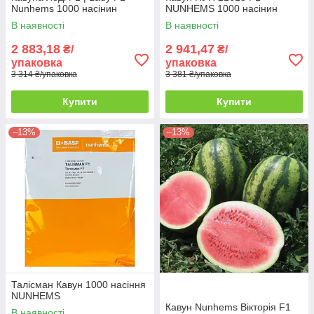
Nunhems 1000 насінин
NUNHEMS 1000 насінин
В наявності
В наявності
2 883,18
2 941,47
₴/
₴/
упаковка
упаковка
3 314 ₴/упаковка
3 381 ₴/упаковка
Купити
Купити
–13%
–13%
Талісман Кавун 1000 насіння
NUNHEMS
Кавун Nunhems Вікторія F1
В наявності