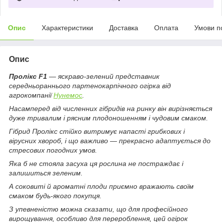
Опис
Характеристики
Доставка
Оплата
Умови п
Опис
Пролікс F1
— яскраво-зелений представник
середньораннього партенокарпічного огірка від
агрокомпанії
Нунемос
.
Насамперед від численних гібридів на ринку він вирізняється
дуже тривалим і рясним плодоношенням і чудовим смаком.
Гібрид Пролікс стійко витримує напасті грибкових і
вірусних хвороб, і що важливо — прекрасно адаптується до
стресових погодних умов.
Яка б не стояла засуха ця рослина не постраждає і
залишиться зеленим.
А соковиті й ароматні плоди приємно вражають своїм
смаком будь-якого покупця.
З упевненістю можна сказати, що для професійного
вирощування, особливо для перероблення, цей огірок