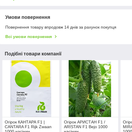
Умови повернення
Повернення товару впродовж 14 днів за рахунок покупця
Всі умови повернення
Подібні товари компанії
Огірок КАНТАРА F1 |
Огірок АРИСТАН F1 /
Огір
CANTARA F1 Rijk Zwaan
ARISTAN F1 Bejo 1000
MIRA
1000 насінин
насінин
1000