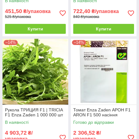
В наявності
В наявності
451,50
722,40
₴/упаковка
₴/упаковка
525 ₴/упаковка
840 ₴/упаковка
Купити
Купити
–14%
–14%
Рукола ТРИЦИЯ F1 | TRICIA
Томат Enza Zaden АРОН F1
F1 Enza Zaden 1 000 000 шт
ARON F1 500 насіння
В наявності
Готово до відправки
4 903,72
2 306,52
₴/
₴/
упаковка
упаковка