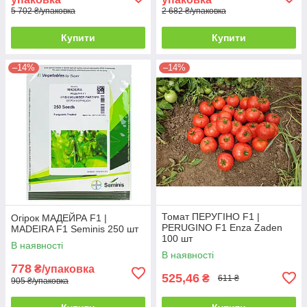
5 702 ₴/упаковка
2 682 ₴/упаковка
Купити
Купити
–14%
–14%
Томат ПЕРУГІНО F1 |
Огірок МАДЕЙРА F1 |
PERUGINO F1 Enza Zaden
MADEIRA F1 Seminis 250 шт
100 шт
В наявності
В наявності
778
₴/упаковка
525,46
₴
611 ₴
905 ₴/упаковка