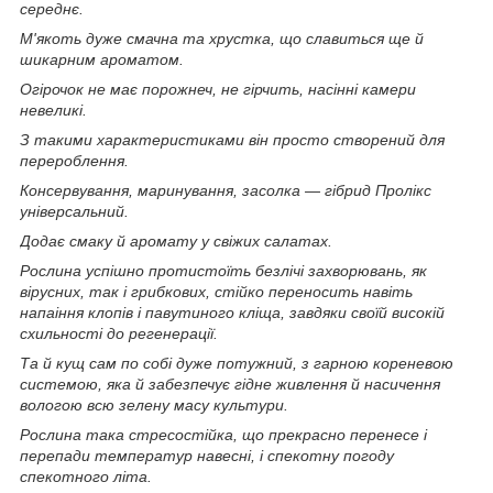
середнє.
М'якоть дуже смачна та хрустка, що славиться ще й
шикарним ароматом.
Огірочок не має порожнеч, не гірчить, насінні камери
невеликі.
З такими характеристиками він просто створений для
перероблення.
Консервування, маринування, засолка — гібрид Пролікс
універсальний.
Додає смаку й аромату у свіжих салатах.
Рослина успішно протистоїть безлічі захворювань, як
вірусних, так і грибкових, стійко переносить навіть
напаіння клопів і павутиного кліща, завдяки своїй високій
схильності до регенерації.
Та й кущ сам по собі дуже потужний, з гарною кореневою
системою, яка й забезпечує гідне живлення й насичення
вологою всю зелену масу культури.
Рослина така стресостійка, що прекрасно перенесе і
перепади температур навесні, і спекотну погоду
спекотного літа.