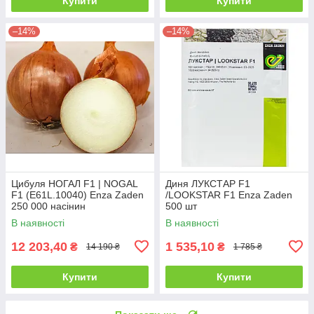
Купити
Купити
–14%
–14%
Цибуля НОГАЛ F1 | NOGAL
Диня ЛУКСТАР F1
F1 (E61L.10040) Enza Zaden
/LOOKSTAR F1 Enza Zaden
250 000 насінин
500 шт
В наявності
В наявності
12 203,40
1 535,10
₴
₴
14 190 ₴
1 785 ₴
Купити
Купити