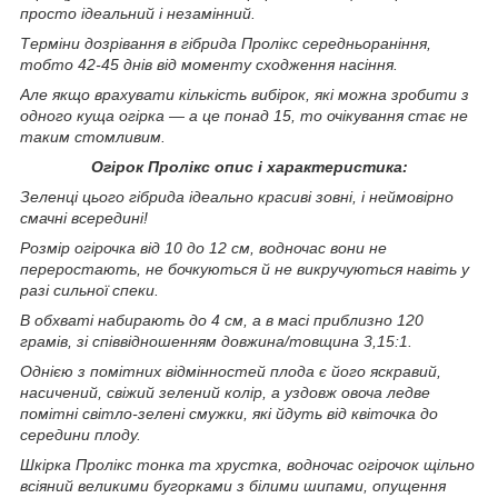
просто ідеальний і незамінний.
Терміни дозрівання в гібрида Пролікс середньораніння,
тобто 42-45 днів від моменту сходження насіння.
Але якщо врахувати кількість вибірок, які можна зробити з
одного куща огірка — а це понад 15, то очікування стає не
таким стомливим.
Огірок Пролікс опис і характеристика:
Зеленці цього гібрида ідеально красиві зовні, і неймовірно
смачні всередині!
Розмір огірочка від 10 до 12 см, водночас вони не
переростають, не бочкуються й не викручуються навіть у
разі сильної спеки.
В обхваті набирають до 4 см, а в масі приблизно 120
грамів, зі співвідношенням довжина/товщина 3,15:1.
Однією з помітних відмінностей плода є його яскравий,
насичений, свіжий зелений колір, а уздовж овоча ледве
помітні світло-зелені смужки, які йдуть від квіточка до
середини плоду.
Шкірка Пролікс тонка та хрустка, водночас огірочок щільно
всіяний великими бугорками з білими шипами, опущення