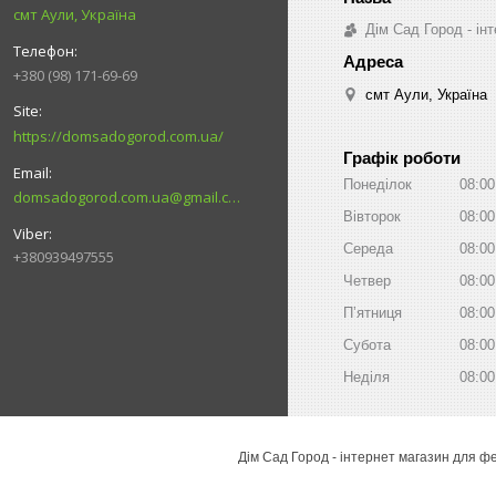
смт Аули, Україна
Дім Сад Город - ін
+380 (98) 171-69-69
смт Аули, Україна
https://domsadogorod.com.ua/
Графік роботи
Понеділок
08:00
domsadogorod.com.ua@gmail.com
Вівторок
08:00
Середа
08:00
+380939497555
Четвер
08:00
Пʼятниця
08:00
Субота
08:00
Неділя
08:00