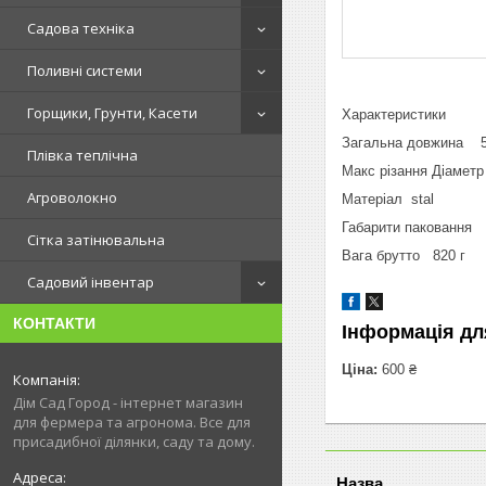
Садова техніка
Поливні системи
Горщики, Грунти, Касети
Характеристики
Загальна довжина 5
Плівка теплічна
Макс різання Діамет
Агроволокно
Матеріал stal
Габарити паковання
Сітка затінювальна
Вага брутто 820 г
Садовий інвентар
КОНТАКТИ
Інформація дл
Ціна:
600 ₴
Дім Сад Город - інтернет магазин
для фермера та агронома. Все для
присадибної ділянки, саду та дому.