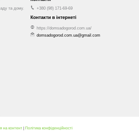
саду та дому.
+380 (98) 171-69-69
https://domsadogorod.com.ua/
domsadogorod.com.ua@gmail.com
я на контент
|
Політика конфіденційності