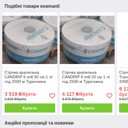
Подібні товари компанії
Стрічка крапельна
Стрічка крапельна
Стрі
CANDRIP 6 mill 30 см 1 л/
CANDRIP 6 mill 20 см 1 л/
Trax
год 2500 м Туреччина
год 2500 м Туреччина
3300
(ЕМІТЕРНА)
9 1
3 519
4 117
₴/бухта
₴/бухта
бух
3 825 ₴/бухта
4 475 ₴/бухта
9 927
Купити
Купити
Акційні пропозиції та новинки