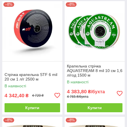
–8%
–8%
Крапельна стрічка
AQUASTREAM 8 mil 10 см 1,6
Стрічка крапельна STF 6 mil
л/год 1500 м
20 см 1 л/г 2500 м
В наявності
В наявності
4 383,80
₴/бухта
4 342,40
₴
4 720 ₴
4 765 ₴/бухта
Купити
Купити
–8%
–8%