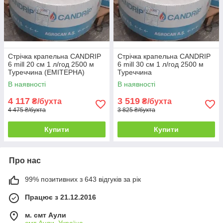
Стрічка крапельна CANDRIP
Стрічка крапельна CANDRIP
6 mill 20 см 1 л/год 2500 м
6 mill 30 см 1 л/год 2500 м
Туреччина (ЕМІТЕРНА)
Туреччина
В наявності
В наявності
4 117
3 519
₴/бухта
₴/бухта
4 475 ₴/бухта
3 825 ₴/бухта
Купити
Купити
Про нас
99% позитивних з 643 відгуків за рік
Працює з 21.12.2016
м. смт Аули
смт Аули, Україна