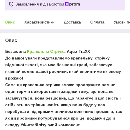
Замовлення під захистом
Опис
Характеристики
Доставка
Оплата
Умови п
Опис
Безшовна
Крапельна Стрічка
Aqua-TraXX
До вашої уваги представляємо крапельну стрічку
відмінної якості, яка має безшовні грані, забезпечує
якісний полив вашої рослини, який сприятиме якісному
врожаю!
Саме ця крапельна стрічка зможе прослужити вам не
один термін використання завдяки тому, що вона не
засмічується, вона безшовна, що гарантує її цілісність і
стійкість до тріщин навіть якщо вона буде у вас
перебувати під прямим впливом сонячних променів, так
як її виробники потурбувалися про це, додаючи до її
складу УФ-стабілізуючий компонент.