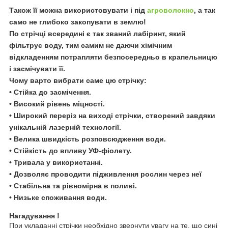
Також її можна використовувати і під
агроволокно
, а так
само не глибоко закопувати в землю!
По стрічці всередині є так званий лабіринт, який
фільтрує воду, тим самим не даючи хімічним
відкладенням потрапляти безпосередньо в крапельницю
і засмічувати її.
Чому варто вибрати саме цю стрічку:
• Стійка до засмічення.
• Високий рівень міцності.
• Широкий переріз на виході стрічки, створений завдяки
унікальній лазерній технології.
• Велика швидкість розповсюдження води.
• Стійкість до впливу УФ-фіолету.
• Тривала у використанні.
• Дозволяє проводити підживлення рослин через неї
• Стабільна та рівномірна в поливі.
• Низьке споживання води.
Нагадування !
При укладанні стрічки необхідно звернути увагу на те, що сині