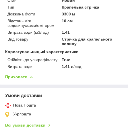
Стан
Новий
Тип
Крапельна стрічка
Довжина бухти
3300 м
Відстань між
10 см
водовипусками/емітером
Витрата води (м3/год)
1.41
Вид товару
Стрічка для крапельного
поливу
Користувальницькі характеристики
Стійкість до ультрафіолету
True
Витрата води
1.41 л/год
Приховати
Умови доставки
Нова Пошта
Укрпошта
Всі умови доставки