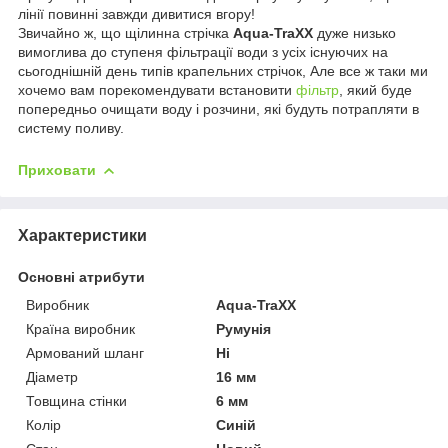
лінії повинні завжди дивитися вгору!
Звичайно ж, що щілинна стрічка
Aqua-TraXX
дуже низько
вимоглива до ступеня фільтрації води з усіх існуючих на
сьогоднішній день типів крапельних стрічок, Але все ж таки ми
хочемо вам порекомендувати встановити
фільтр
, який буде
попередньо очищати воду і розчини, які будуть потрапляти в
систему поливу.
Приховати
Характеристики
Основні атрибути
Виробник
Aqua-TraXX
Країна виробник
Румунія
Армований шланг
Ні
Діаметр
16 мм
Товщина стінки
6 мм
Колір
Синій