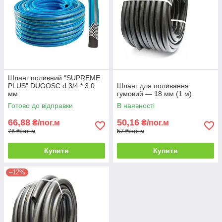
Шланг поливний "SUPREME
PLUS" DUGOSC d 3/4 * 3.0
Шланг для поливання
мм
гумовий — 18 мм (1 м)
Готово до відправки
В наявності
66,88
50,16
₴/пог.м
₴/пог.м
76 ₴/пог.м
57 ₴/пог.м
Купити
Купити
–12%