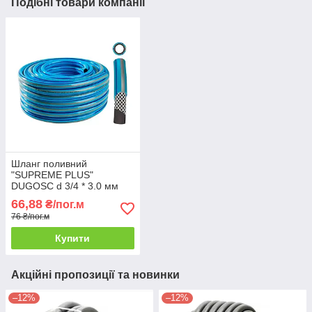
Подібні товари компанії
Шланг поливний
"SUPREME PLUS"
DUGOSC d 3/4 * 3.0 мм
66,88
₴/пог.м
76 ₴/пог.м
Купити
Акційні пропозиції та новинки
–12%
–12%