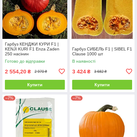
Гарбуз КЕНДЖИ КУРИ F1 |
KENJI KURI F1 Enza Zaden
Гарбуз СИБЕЛЬ F1 | SIBEL F1
250 насінин
Clause 1000 шт
Готово до відправки
В наявності
2 554,20
3 424
₴
₴
2 970 ₴
3 682 ₴
Купити
Купити
–7%
–7%