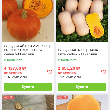
Гарбуз БРАЙТ САММЕР F1 |
BRIGHT SUMMER Enza
Гарбуз ТІАНА F1 | TIANA F1
Zaden 500 насінин
Enza Zaden 500 насінин
В наявності
В наявності
4 437,60
1 651,20
₴/
₴/
упаковка
упаковка
5 160 ₴/упаковка
1 920 ₴/упаковка
Купити
Купити
–14%
–14%