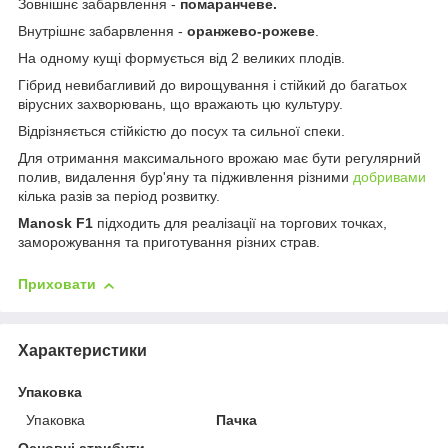
Зовнішнє забарвлення -
помаранчеве.
Внутрішнє забарвлення -
оранжево-рожеве
.
На одному кущі формується від 2 великих плодів.
Гібрид невибагливий до вирощування і стійкий до багатьох
вірусних захворювань, що вражають цю культуру.
Відрізняється стійкістю до посух та сильної спеки.
Для отримання максимального врожаю має бути регулярний
полив, видалення бур'яну та підживлення різними
добривами
кілька разів за період розвитку.
Manosk F1
підходить для реалізації на торгових точках,
заморожування та приготування різних страв.
Приховати
Характеристики
Упаковка
Упаковка
Пачка
Основні атрибути