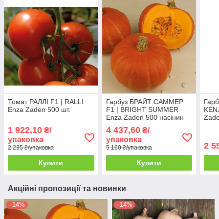
Томат РАЛЛІ F1 | RALLI
Гарбуз БРАЙТ САММЕР
Гарб
Enza Zaden 500 шт.
F1 | BRIGHT SUMMER
KENJ
Enza Zaden 500 насінин
Zade
1 922,10
4 437,60
₴/
₴/
упаковка
упаковка
2 5
2 235 ₴/упаковка
5 160 ₴/упаковка
Купити
Купити
Акційні пропозиції та новинки
–14%
–14%