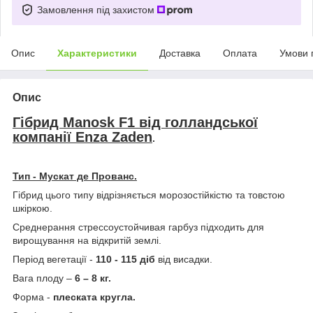
Замовлення під захистом
Опис
Характеристики
Доставка
Оплата
Умови 
Опис
Гібрид Manosk F1 від голландської
компанії Enza Zaden
.
Тип - Мускат де Прованс.
Гібрид цього типу відрізняється морозостійкістю та товстою
шкіркою.
Среднерання стрессоустойчивая гарбуз підходить для
вирощування на відкритій землі.
Період вегетації -
110 - 115 діб
від висадки.
Вага плоду –
6 – 8 кг.
Форма -
плеската кругла.