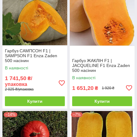
Гарбуз САМПСОН F1 |
SAMPSON F1 Enza Zaden
500 насінин
Гарбуз ЖАКЛІН F1 |
JACQUELINE F1 Enza Zaden
В наявності
500 насінин
1 741,50
В наявності
₴/
упаковка
1 651,20
₴
1 920 ₴
2 025 ₴/упаковка
Купити
Купити
–14%
–7%