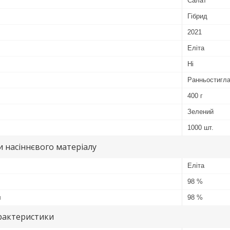
Салат
Гібрид
2021
Еліта
Ні
Ранньостигл
400 г
Зелений
1000 шт.
 насіннєвого матеріалу
Еліта
98 %
я
98 %
рактеристики