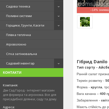
Садова техніка
–14%
Поливні системи
Горщики, Грунти, Касети
Плівка теплічна
Агроволокно
Сітка затінювальна
Гібрид Danilo
Садовий інвентар
Тип сорту - Айсб
КОНТАКТИ
Ранній салат призна
Термін розвитку -
50
Форма -
кругла
, тр
Дім Сад Город - інтернет магазин
Вага качана –
400 г
для фермера та агронома. Все для
присадибної ділянки, саду та дому.
Забарвлення -
світ
Мають стійкість до 