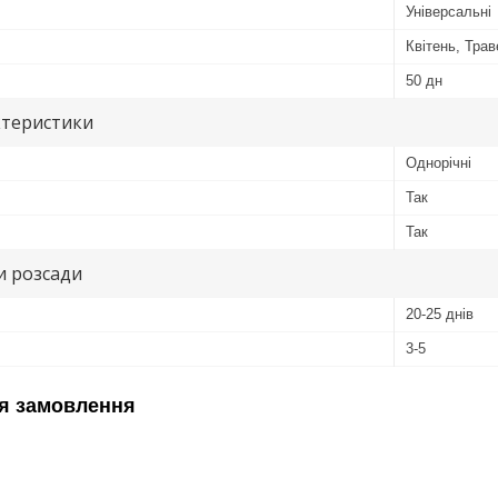
Універсальні
Квітень, Тра
50 дн
ктеристики
Однорічні
Так
Так
и розсади
20-25 днів
3-5
я замовлення