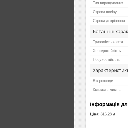
Тип вирощування
Строки посіву
Строки дозрівання
Ботанічні хара
Тривалість життя
Холодостійкість
Посухостійкість
Характеристик
Вік розсади
Кількість листів
Інформація дл
Ціна:
815,28 ₴