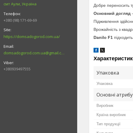
смт Аули, Україна
Добре переносить т
Основний догляд
–
+380 (98) 171-69-69
Підживлення здійсню
Врожайність з квадр
https://domsadogorod.com.ua/
Danilo F1
підходить 
domsadogorod.com.ua@gmail.com
Характеристик
+380939497555
Упаковка
Упаковка
Основні атриб
Виробник
Країна виробник
Тип продукції