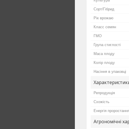
Культура
Сорт/Гібрид
Рік врожаю
Класс семян
ГМО
Група стиглості
Маса плоду
Колір плоду
Насіння в упаковці
Характеристики
Репродукція
Схожість
Енергія проростанн
Агрономічні ха