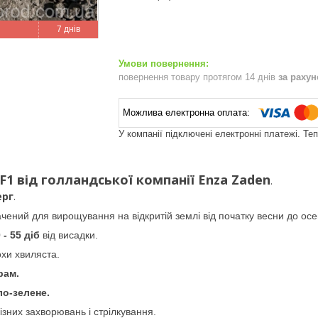
7 днів
повернення товару протягом 14 днів
за раху
У компанії підключені електронні платежі. Те
 F1 від голландської компанії Enza Zaden
.
ерг
.
чений для вирощування на відкритій землі від початку весни до осе
 - 55 діб
від висадки.
охи хвиляста.
рам.
ло-зелене.
різних захворювань і стрілкування.