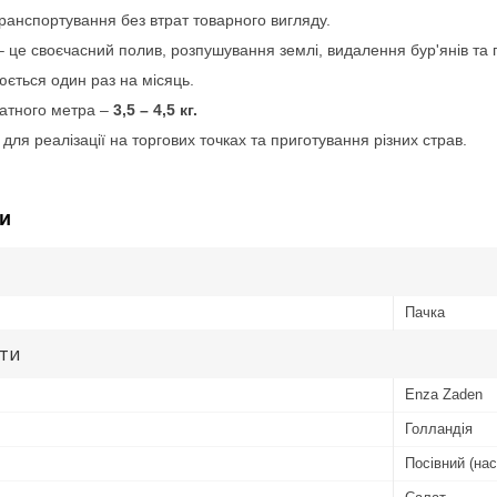
ранспортування без втрат товарного вигляду.
 це своєчасний полив, розпушування землі, видалення бур'янів та 
ється один раз на місяць.
атного метра –
3,5 – 4,5 кг.
для реалізації на торгових точках та приготування різних страв.
и
Пачка
ути
Enza Zaden
Голландія
Посівний (нас