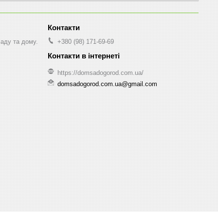
саду та дому.
+380 (98) 171-69-69
https://domsadogorod.com.ua/
domsadogorod.com.ua@gmail.com