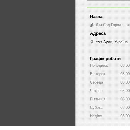
Дім Сад Город - ін
смт Аули, Україна
Графік роботи
Понеділок
08:00
Вівторок
08:00
Середа
08:00
Четвер
08:00
Пʼятниця
08:00
Субота
08:00
Неділя
08:00