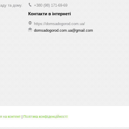
саду та дому.
+380 (98) 171-69-69
https://domsadogorod.com.ua/
domsadogorod.com.ua@gmail.com
я на контент
|
Політика конфіденційності