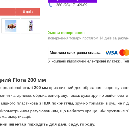
+380 (98) 171-69-69
8 днів
повернення товару протягом 14 днів
за раху
У компанії підключені електронні платежі. Те
ний Flora 200 мм
нержавіючої
сталі 200 мм
призначений для обрізання і черенкуванн
ня чагарників, обрізка винограду, також дуже зручно здійснювати о
з міцного пластикова
з ПВХ покриттям,
зручно тримати в руці не пі
мікрометричним регулюванням, що набагато краще, ніж пружинне з'є
ема амортизації.
ний інвентар підходить для дачі, саду, городу.