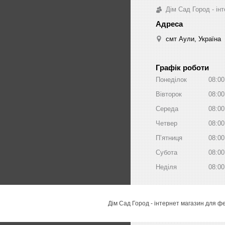
Дім Сад Город - ін
смт Аули, Україна
Графік роботи
Понеділок
08:00
Вівторок
08:00
Середа
08:00
Четвер
08:00
Пʼятниця
08:00
Субота
08:00
Неділя
08:00