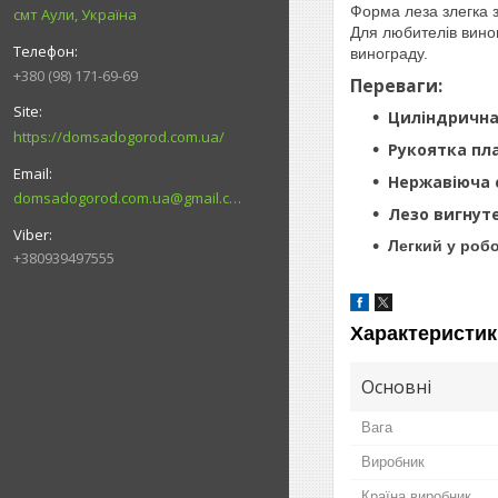
Форма леза злегка з
смт Аули, Україна
Для любителів виног
винограду.
+380 (98) 171-69-69
Переваги:
Циліндрична
https://domsadogorod.com.ua/
Рукоятка пла
Нержавіюча 
domsadogorod.com.ua@gmail.com
Лезо вигнуте
Легкий у робо
+380939497555
Характеристик
Основні
Вага
Виробник
Країна виробник