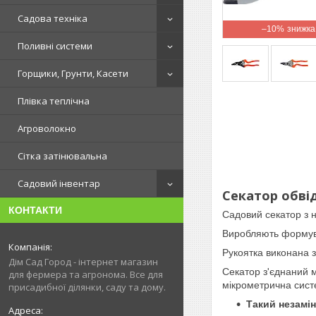
Садова техніка
–10%
Поливні системи
Горщики, Грунти, Касети
Плівка теплічна
Агроволокно
Сітка затінювальна
Садовий інвентар
Секатор обвід
КОНТАКТИ
Садовий секатор з 
Виробляють формуван
Рукоятка виконана 
Дім Сад Город - інтернет магазин
Секатор з'єднаний 
для фермера та агронома. Все для
мікрометрична сист
присадибної ділянки, саду та дому.
Такий незамін