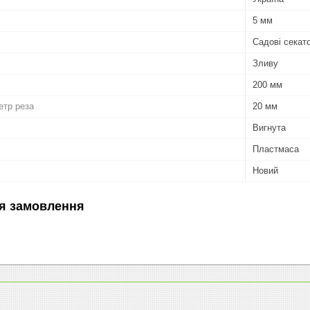
5 мм
Садові секат
Зливу
200 мм
етр реза
20 мм
Вигнута
Пластмаса
Новий
я замовлення