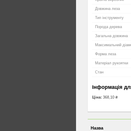
Довжина леза
Тип інструменту
Порода дерева
Загальна довжина
Максимальний діам
Форма леза
Матеріал рукоятки
Стан
Інформація дл
Ціна:
368,10 ₴