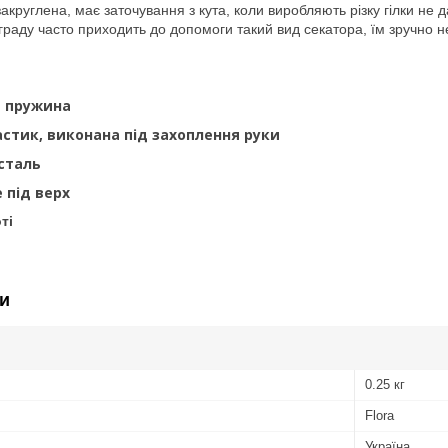
акруглена, має заточування з кута, коли виробляють різку гілки не
раду часто приходить до допомоги такий вид секатора, їм зручно не т
 пружина
стик, виконана під захоплення руки
сталь
 під верх
ті
и
0.25 кг
Flora
Україна