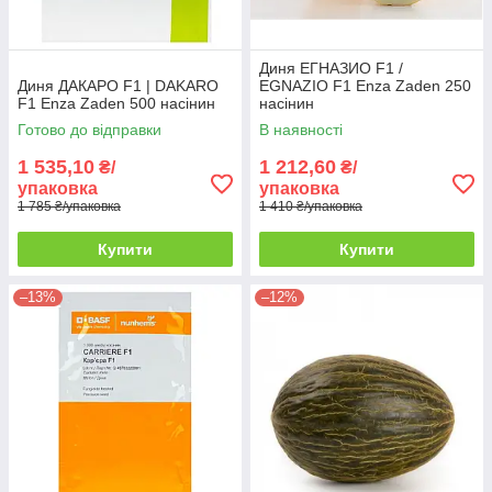
Диня ЕГНАЗИО F1 /
Диня ДАКАРО F1 | DAKARO
EGNAZIO F1 Enza Zaden 250
F1 Enza Zaden 500 насінин
насінин
Готово до відправки
В наявності
1 535,10
1 212,60
₴/
₴/
упаковка
упаковка
1 785 ₴/упаковка
1 410 ₴/упаковка
Купити
Купити
–13%
–12%