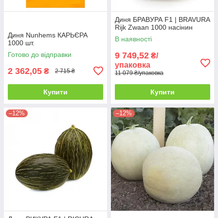
Диня БРАВУРА F1 | BRAVURA
Rijk Zwaan 1000 насінин
Диня Nunhems КАРЬЄРА
В наявності
1000 шт.
Готово до відправки
9 749,52
₴/
упаковка
2 362,05
₴
2 715 ₴
11 079 ₴/упаковка
Купити
Купити
–12%
–12%