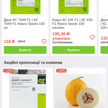
Диня КС 7049 F1 | КС
Кавун КС 635 F1 | КС 635
Диня
7049 F1 Kitano Seeds 100
F1 Kitano Seeds 100
| КС
шт
насінин
100 
195,36
₴/
132
упаковка
132
₴
150 ₴
222 ₴/упаковка
150 ₴
Купити
Купити
Акційні пропозиції та новинки
–14%
–14%