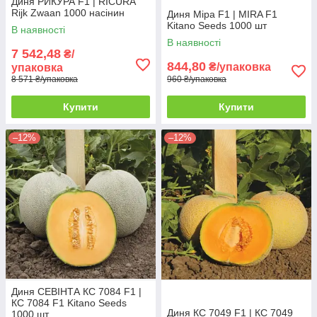
Диня РИКУРА F1 | RICURA
Rijk Zwaan 1000 насінин
Диня Міра F1 | MIRA F1
Kitano Seeds 1000 шт
В наявності
В наявності
7 542,48
₴/
844,80
₴/упаковка
упаковка
8 571 ₴/упаковка
960 ₴/упаковка
Купити
Купити
–12%
–12%
Диня СЕВІНТА КС 7084 F1 |
КС 7084 F1 Kitano Seeds
Диня КС 7049 F1 | КС 7049
1000 шт