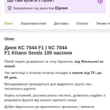
Що таке купити з Пром?
Замовлення під захистом
Опис
Характеристики
Доставка
Оплата
Умови п
Опис
Диня КС 7044 F1 | КС 7044
F1 Kitano Seeds 100 насіння
Пізній термін дозрівання за типу Japanese,
від Японської ко
мпанії.
Час вегетації з початку початку посадки в
землю від 75 і до
80 днів.
Висаджування проводиться для відкритого грунту так і
тепличного укриття.
Корінь потужний, рослина рясно листяна, дозволять надійно п
рикривати фрукти від сильно гарячого сонця.
Добре відноситься до краплинного зрошення, і вимагає