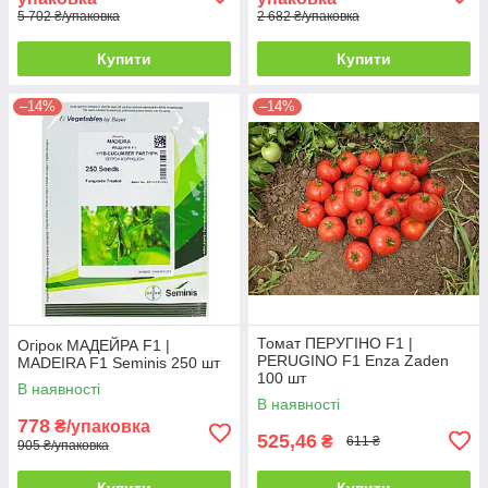
5 702 ₴/упаковка
2 682 ₴/упаковка
Купити
Купити
–14%
–14%
Томат ПЕРУГІНО F1 |
Огірок МАДЕЙРА F1 |
PERUGINO F1 Enza Zaden
MADEIRA F1 Seminis 250 шт
100 шт
В наявності
В наявності
778
₴/упаковка
525,46
₴
611 ₴
905 ₴/упаковка
Купити
Купити