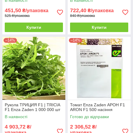
В наявності
В наявності
451,50
722,40
₴/упаковка
₴/упаковка
525 ₴/упаковка
840 ₴/упаковка
Купити
Купити
–14%
–14%
Рукола ТРИЦИЯ F1 | TRICIA
Томат Enza Zaden АРОН F1
F1 Enza Zaden 1 000 000 шт
ARON F1 500 насіння
В наявності
Готово до відправки
4 903,72
2 306,52
₴/
₴/
упаковка
упаковка