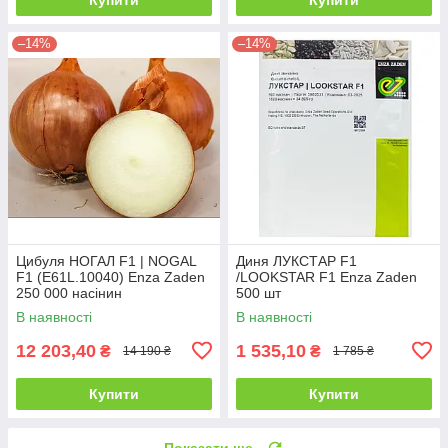
–14%
–14%
Цибуля НОГАЛ F1 | NOGAL
Диня ЛУКСТАР F1
F1 (E61L.10040) Enza Zaden
/LOOKSTAR F1 Enza Zaden
250 000 насінин
500 шт
В наявності
В наявності
12 203,40
1 535,10
₴
₴
14 190 ₴
1 785 ₴
Купити
Купити
Показати ще