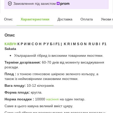
Замовлення під захистом
Опис
Характеристики
Доставка
Оплата
Умови 
Опис
КАВУН
К Р И М С О Н Р У Б І F1 | K R I M S O N R U B I F1
Sakata
Ультраранній гібрид із високими товарними якостями.
Терміни дозрівання:
60-70 днів від моменту висаджування
розсади.
Плод :
з тонкою глянсовою шкіркою зеленого кольору, а
також із неймовірними смаковими якостями.
Вага плоду:
10-12 кілограмів.
Форма плода:
кругла.
Норма посадки :
10000
насіння
на один гектар.
Саме в цього кавуна великий вміст цукру.
Саме цей гібрид ми рекомендуємо для пересадки розсади у