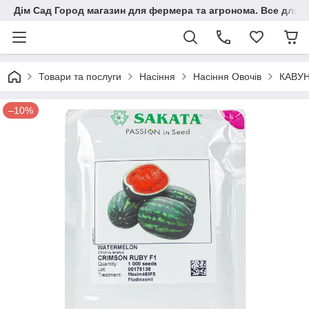
Дім Сад Город магазин для фермера та агронома. Все для п
Товари та послуги
Насіння
Насіння Овочів
КАВУН
–10%