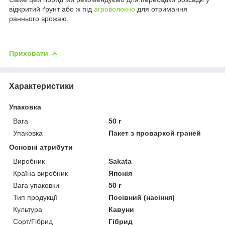
відкритий ґрунт або ж під
агроволокно
для отримання
раннього врожаю.
Приховати
Характеристики
Упаковка
Вага
50 г
Упаковка
Пакет з проваркой граней
Основні атрибути
Виробник
Sakata
Країна виробник
Японія
Вага упаковки
50 г
Тип продукції
Посівний (насіння)
Культура
Кавуни
Сорт/Гібрид
Гібрид