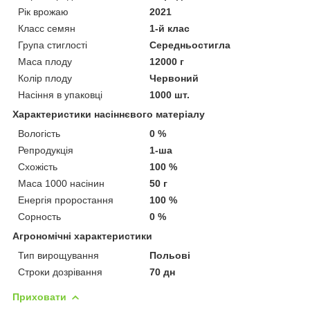
Рік врожаю
2021
Класс семян
1-й клас
Група стиглості
Середньостигла
Маса плоду
12000 г
Колір плоду
Червоний
Насіння в упаковці
1000 шт.
Характеристики насіннєвого матеріалу
Вологість
0 %
Репродукція
1-ша
Схожість
100 %
Маса 1000 насінин
50 г
Енергія проростання
100 %
Сорность
0 %
Агрономічні характеристики
Тип вирощування
Польові
Строки дозрівання
70 дн
Приховати