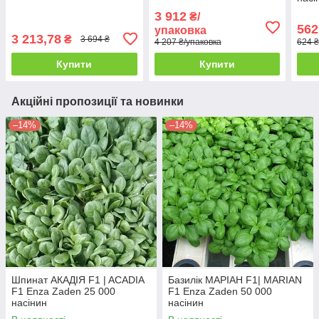
3 912
₴/
562
упаковка
3 213,78
₴
3 694 ₴
4 207 ₴/упаковка
624 ₴
Купити
Купити
Акційні пропозиції та новинки
–14%
–14%
Шпинат АКАДІЯ F1 | ACADIA
Базилік МАРІАН F1| MARIAN
F1 Enza Zaden 25 000
F1 Enza Zaden 50 000
насінин
насінин