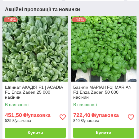
Акційні пропозиції та новинки
–14%
–14%
Шпинат АКАДІЯ F1 | ACADIA
Базилік МАРІАН F1| MARIAN
F1 Enza Zaden 25 000
F1 Enza Zaden 50 000
насінин
насінин
В наявності
В наявності
451,50
722,40
₴/упаковка
₴/упаковка
525 ₴/упаковка
840 ₴/упаковка
Купити
Купити