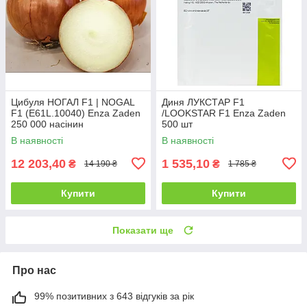
Цибуля НОГАЛ F1 | NOGAL
Диня ЛУКСТАР F1
F1 (E61L.10040) Enza Zaden
/LOOKSTAR F1 Enza Zaden
250 000 насінин
500 шт
В наявності
В наявності
12 203,40
1 535,10
₴
₴
14 190 ₴
1 785 ₴
Купити
Купити
Показати ще
Про нас
99% позитивних з 643 відгуків за рік