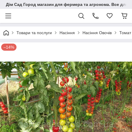
Дім Сад Город магазин для фермера та агронома. Все для п
Товари та послуги
Насіння
Насіння Овочів
Томат
–14%