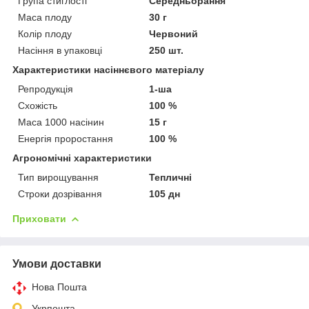
Група стиглості
Середньорання
Маса плоду
30 г
Колір плоду
Червоний
Насіння в упаковці
250 шт.
Характеристики насіннєвого матеріалу
Репродукція
1-ша
Схожість
100 %
Маса 1000 насінин
15 г
Енергія проростання
100 %
Агрономічні характеристики
Тип вирощування
Тепличні
Строки дозрівання
105 дн
Приховати
Умови доставки
Нова Пошта
Укрпошта