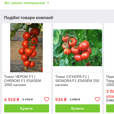
Всі умови повернення
Подібні товари компанії
Томат ЧЕРОКІ F1 |
Томат СІГНОРА F1 |
Пере
CHEROKI F1 ESASEM
SIGNORA F1 ESASEM 250
Topg
1000 насінин
насінин
1000
3 5
упа
4 919
934
₴
₴
5 720 ₴
1 086 ₴
3 982
Купити
Купити