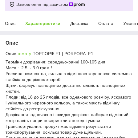
Замовлення під захистом
Опис
Характеристики
Доставка
Оплата
Умови 
Опис
Опис
томату
ПОРПОРФ F1 | PORPORA F1
Терміни дозрівання: середньо-ранні 100-105 дня.
Маса : 2 5 - 3 0 грам !
Рослина: компактна, сильна з відмінною кореневою системою
і стійкістю до різних хвороб.
Щітки: формує повноцінних достатню кількість повноцінних
кистей.
Плоди: від 18 до 25 плодів, все однакового розміру, яскравого
і унікального червоного кольору, а також мають відмінну
стійкість до розтріскування.
Дозрівання: одночасно і швидко дозріває, набирає відмінний
колір навіть попри несприятливі погодні умови.
Транспортування: продукт має відмінні результати з
транспортування, оскільки товар дуже щільний.
Призначення : підходить для свіжого вживання і переробки .