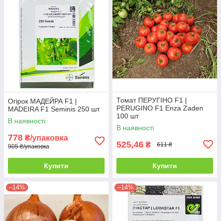
Томат ПЕРУГІНО F1 |
Огірок МАДЕЙРА F1 |
PERUGINO F1 Enza Zaden
MADEIRA F1 Seminis 250 шт
100 шт
В наявності
В наявності
778
₴/упаковка
525,46
₴
611 ₴
905 ₴/упаковка
Купити
Купити
–14%
–14%