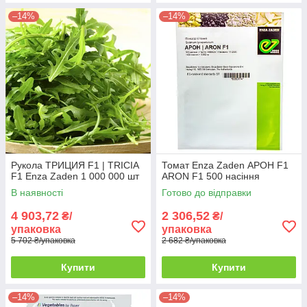
–14%
–14%
Рукола ТРИЦИЯ F1 | TRICIA
Томат Enza Zaden АРОН F1
F1 Enza Zaden 1 000 000 шт
ARON F1 500 насіння
В наявності
Готово до відправки
4 903,72
2 306,52
₴/
₴/
упаковка
упаковка
5 702 ₴/упаковка
2 682 ₴/упаковка
Купити
Купити
–14%
–14%