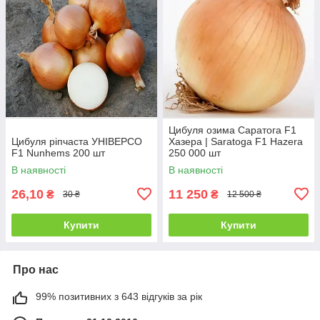
Цибуля озима Саратога F1
Цибуля ріпчаста УНІВЕРСО
Хазера | Saratoga F1 Hazera
F1 Nunhems 200 шт
250 000 шт
В наявності
В наявності
26,10
11 250
₴
₴
30 ₴
12 500 ₴
Купити
Купити
Про нас
99% позитивних з 643 відгуків за рік