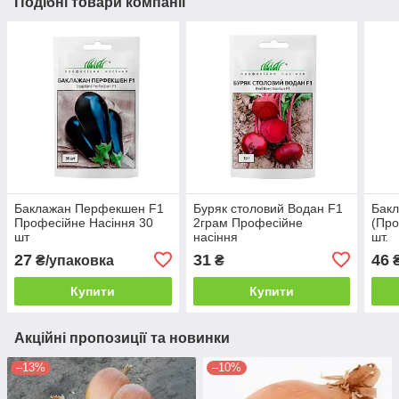
Подібні товари компанії
Баклажан Перфекшен F1
Буряк столовий Водан F1
Бакл
Професійне Насіння 30
2грам Професійне
(Про
шт
насіння
шт.
27
31
46
₴/упаковка
₴
Купити
Купити
Акційні пропозиції та новинки
–13%
–10%