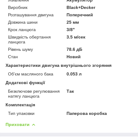
Виробник
Black+Decker
Розташування двигуна
Поперечний
Довжина шини
25 мм
Крок ланцюга
3/8"
Швидкість обертання
3.5 м/сек
ланцюга
Рівень шуму
78.6 дБ
Стан
Новий
Характеристики двигуна внутрішнього згоряння
Об'єм масляного бака
0.053 л
Додаткові функції
Безключове регулювання
Так
натягу ланцюга
Комплектація
Тип упаковки
Паперова коробка
Приховати