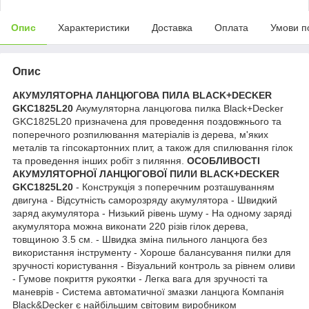
Опис
Характеристики
Доставка
Оплата
Умови п
Опис
АКУМУЛЯТОРНА ЛАНЦЮГОВА ПИЛА BLACK+DECKER
GKC1825L20
Акумуляторна ланцюгова пилка Black+Decker
GKC1825L20 призначена для проведення поздовжнього та
поперечного розпилювання матеріалів із дерева, м'яких
металів та гіпсокартонних плит, а також для спилювання гілок
та проведення інших робіт з пиляння.
ОСОБЛИВОСТІ
АКУМУЛЯТОРНОЇ ЛАНЦЮГОВОЇ ПИЛИ BLACK+DECKER
GKC1825L20
- Конструкція з поперечним розташуванням
двигуна - Відсутність саморозряду акумулятора - Швидкий
заряд акумулятора - Низький рівень шуму - На одному заряді
акумулятора можна виконати 220 різів гілок дерева,
товщиною 3.5 см. - Швидка зміна пильного ланцюга без
використання інструменту - Хороше балансування пилки для
зручності користування - Візуальний контроль за рівнем оливи
- Гумове покриття рукоятки - Легка вага для зручності та
маневрів - Система автоматичної змазки ланцюга Компанія
Black&Decker є найбільшим світовим виробником