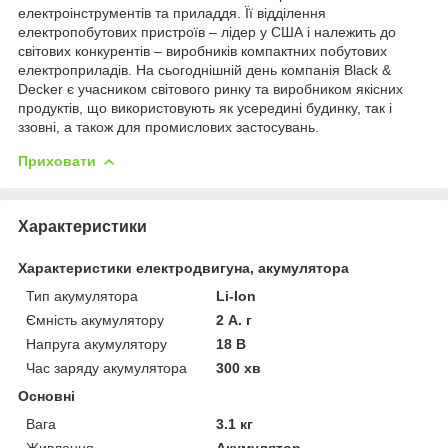
електроінструментів та приладдя. Її відділення
електропобутових пристроїв – лідер у США і належить до
світових конкурентів – виробників компактних побутових
електроприладів. На сьогоднішній день компанія Black &
Decker є учасником світового ринку та виробником якісних
продуктів, що використовують як усередині будинку, так і
ззовні, а також для промислових застосувань.
Приховати
Характеристики
Характеристики електродвигуна, акумулятора
Тип акумулятора
Li-Ion
Ємність акумулятору
2 А. г
Напруга акумулятору
18 В
Час заряду акумулятора
300 хв
Основні
Вага
3.1 кг
Живлення
Акумулятор