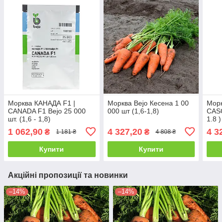
Морква КАНАДА F1 |
Морква Bejo Кесена 1 00
Морк
CANADA F1 Bejo 25 000
000 шт (1,6-1,8)
CASC
шт. (1,6 - 1,8)
1.8 
1 062,90
4 327,20
4 3
₴
₴
1 181 ₴
4 808 ₴
Купити
Купити
Акційні пропозиції та новинки
–14%
–14%