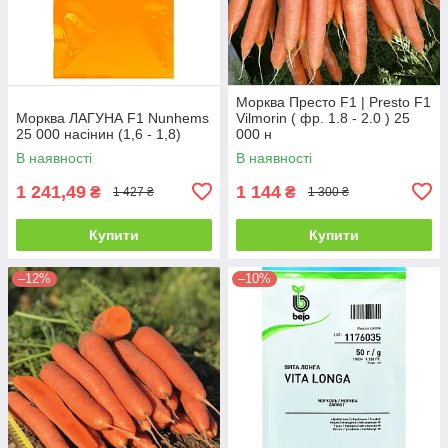
Морква Престо F1 | Presto F1
Морква ЛАГУНА F1 Nunhems
Vilmorin ( фр. 1.8 - 2.0 ) 25
25 000 насінин (1,6 - 1,8)
000 н
В наявності
В наявності
1 241,49
1 144
₴
₴
1 427 ₴
1 300 ₴
Купити
Купити
–12%
–10%