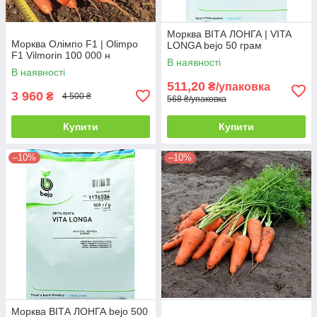
Морква ВІТА ЛОНГА | VITA
Морква Олімпо F1 | Olimpo
LONGA bejo 50 грам
F1 Vilmorin 100 000 н
В наявності
В наявності
511,20
₴/упаковка
3 960
₴
4 500 ₴
568 ₴/упаковка
Купити
Купити
–10%
–10%
Морква ВІТА ЛОНГА bejo 500