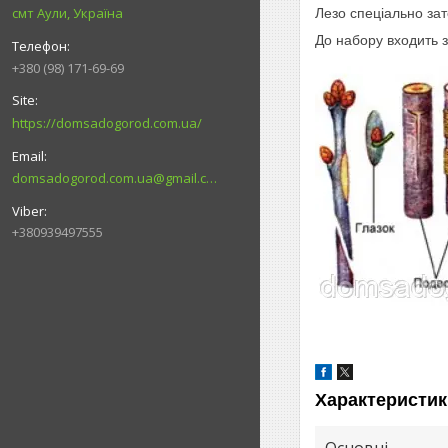
смт Аули, Україна
Лезо спеціально зат
До набору входить з
+380 (98) 171-69-69
https://domsadogorod.com.ua/
domsadogorod.com.ua@gmail.com
+380939497555
Характеристик
Основні