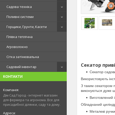
Садова техніка
Поливні системи
Горщики, Грунти, Касети
Плівка теплічна
Агроволокно
Сітка затінювальна
Секатор приві
Садовий інвентар
Секатор садов
КОНТАКТИ
Використовують інст
З таким секатором п
виконуються дуже ш
Дім Сад Город - інтернет магазин
Виготовлений із
для фермера та агронома. Все для
присадибної ділянки, саду та дому.
Обладнаний циліндр
Металеві ручки,