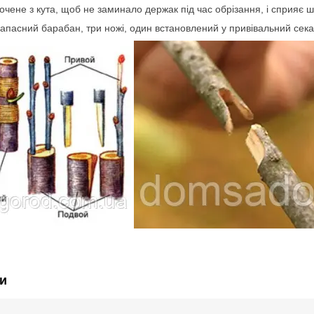
очене з кута, щоб не заминало держак під час обрізання, і сприяє ш
апасний барабан, три ножі, один встановлений у привівальний сека
и