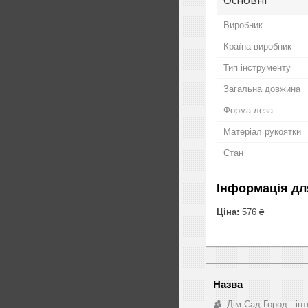
Виробник
Країна виробник
Тип інструменту
Загальна довжина
Форма леза
Матеріал рукоятки
Стан
Інформація дл
Ціна:
576 ₴
Дім Сад Город - ін