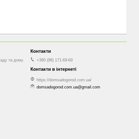
саду та дому.
+380 (98) 171-69-69
https://domsadogorod.com.ua/
domsadogorod.com.ua@gmail.com