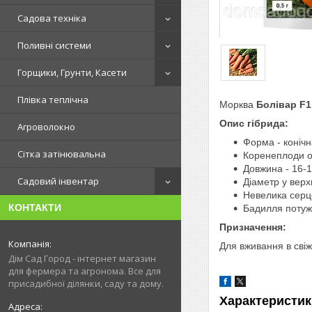
Садова техніка
Поливні системи
Горщики, Грунти, Касети
Плівка теплічна
Морква
Болівар F1
Опис гібрида:
Агроволокно
Форма - конічн
Сітка затінювальна
Коренеплоди од
Довжина - 16-1
Садовий інвентар
Діаметр у верхн
Невелика серце
КОНТАКТИ
Бадилля потуж
Призначення:
Для вживання в свіж
Дім Сад Город - інтернет магазин
для фермера та агронома. Все для
присадибної ділянки, саду та дому.
Характеристик