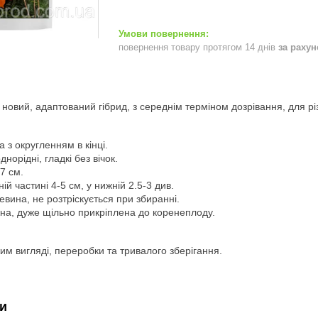
повернення товару протягом 14 днів
за раху
новий, адаптований гібрид, з середнім терміном дозрівання, для різн
а з округленням в кінці.
норідні, гладкі без вічок.
7 см.
ій частині 4-5 см, у нижній 2.5-3 див.
вина, не розтріскується при збиранні.
на, дуже щільно прикріплена до коренеплоду.
им вигляді, переробки та тривалого зберігання.
и