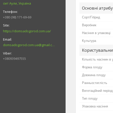
смт Аули, Україна
Основні атриб
+380 (98) 171-69-69
Сорт/Гібрид
Виробник
https://domsadogorod.com.ua/
Насіння в упаковці
Культура
domsadogorod.com.ua@gmail.com
Користувальни
+380939497555
Кількість насінин в 
Форма плоду
Довжина плоду
Ранньостиглість
Вегетаційний період
Тип плоду
Упаковка насіння