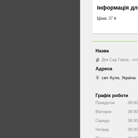
Інформація дл
Ціна:
37 ₴
Дім Сад Город - ін
смт Аули, Україна
Графік роботи
Понеділок
08:00
Вівторок
08:00
Середа
08:00
Четвер
08:00