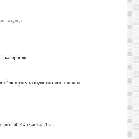
нок покупця
ою кочеригою.
го бактеріозу та фузаріозного в'янення.
новить 35-40 тисяч на 1 га.