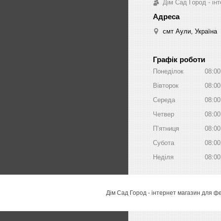
Дім Сад Город - ін
смт Аули, Україна
Графік роботи
Понеділок
08:00
Вівторок
08:00
Середа
08:00
Четвер
08:00
Пʼятниця
08:00
Субота
08:00
Неділя
08:00