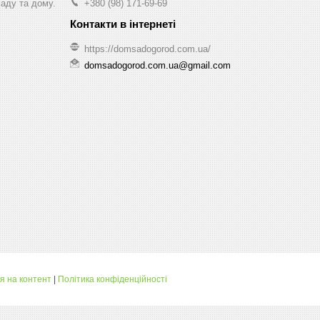
саду та дому.
+380 (98) 171-69-69
https://domsadogorod.com.ua/
domsadogorod.com.ua@gmail.com
я на контент
|
Політика конфіденційності