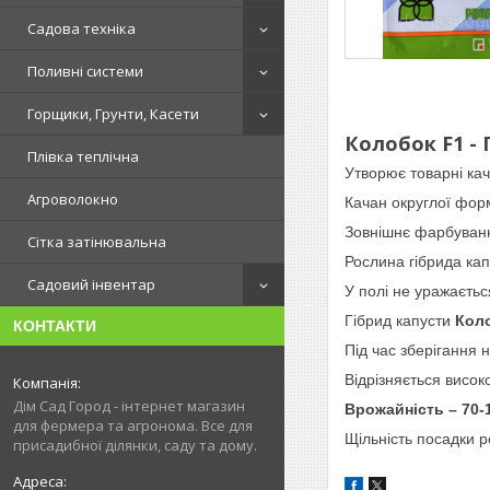
Садова техніка
Поливні системи
Горщики, Грунти, Касети
Колобок F1 - 
Плівка теплічна
Утворює товарні ка
Агроволокно
Качан округлої форм
Зовнішнє фарбування
Сітка затінювальна
Рослина гібрида кап
Садовий інвентар
У полі не уражаєтьс
Гібрид капусти
Кол
КОНТАКТИ
Під час зберігання 
Відрізняється висо
Дім Сад Город - інтернет магазин
Врожайність – 70-1
для фермера та агронома. Все для
Щільність посадки р
присадибної ділянки, саду та дому.