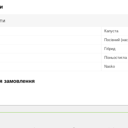
и
ути
Капуста
Посівний (нас
Гібрид
Пізньостигла
Nasko
я замовлення