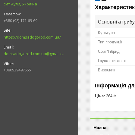
смт Аули, Україна
Характеристик
+380 (98) 171-69-69
Основні атриб
Культура
https://domsadogorod.com.ua/
Тип продукції
Сорт/Гібрид
domsadogorod.com.ua@gmail.com
Група стиглості
+380939497555
Виробник
Інформація дл
Ціна:
264 ₴