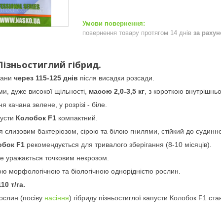
повернення товару протягом 14 днів
за раху
Пізньостиглий гібрид.
чани
через 115-125 днів
після висадки розсади.
и, дуже високої щільності,
масою 2,0-3,5 кг
, з короткою внутрішнь
 качана зелене, у розрізі - біле.
усти
Колобок F1
компактний.
я слизовим бактеріозом, сірою та білою гнилями, стійкий до судинно
обок F1
рекомендується для тривалого зберігання (8-10 місяців).
не уражається точковим некрозом.
кою морфологічною та біологічною однорідністю рослин.
10 т/га.
ослин (посіву
насіння
) гібриду пізньостиглої капусти Колобок F1 ста