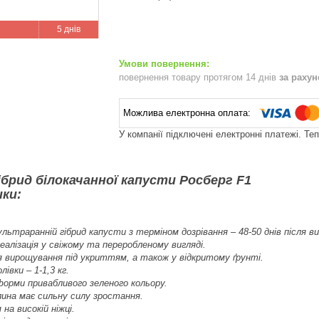
5 днів
повернення товару протягом 14 днів
за раху
У компанії підключені електронні платежі. Те
ібрид білокачанної капусти Росберг F1
ки:
льтраранній гібрид капусти з терміном дозрівання – 48-50 днів після в
еалізація у свіжому та переробленому вигляді.
я вирощування під укриттям, а також у відкритому ґрунті.
івки – 1-1,3 кг.
форми привабливого зеленого кольору.
ина має сильну силу зростання.
на високій ніжці.