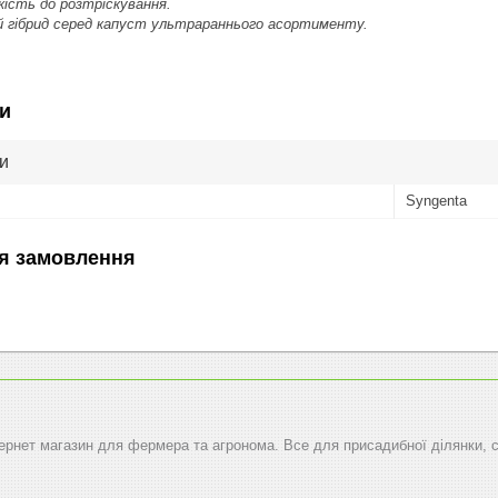
кість до розтріскування.
 гібрид серед капуст ультрараннього асортименту.
и
и
Syngenta
я замовлення
тернет магазин для фермера та агронома. Все для присадибної ділянки, 