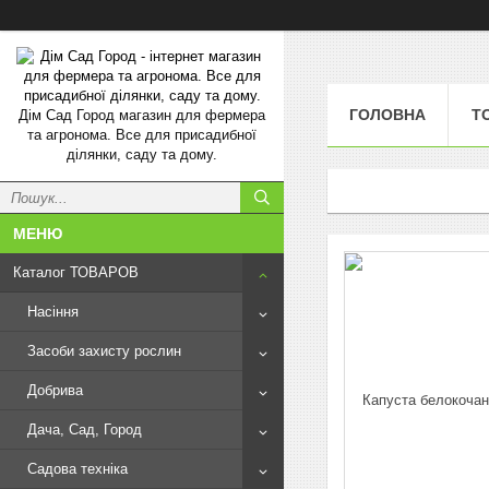
ГОЛОВНА
Т
Дім Сад Город магазин для фермера
та агронома. Все для присадибної
ділянки, саду та дому.
Каталог ТОВАРОВ
Насіння
Засоби захисту рослин
Добрива
Дача, Сад, Город
Садова техніка