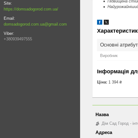
Підвищена стій
Найурожайніший
https://domsadogorod.com.ua/
domsadogorod.com.ua@gmail.com
Характеристик
+380939497555
Основні атрибут
Виробник
Інформація дл
Ціна:
1 394 ₴
Дім Сад Город - ін