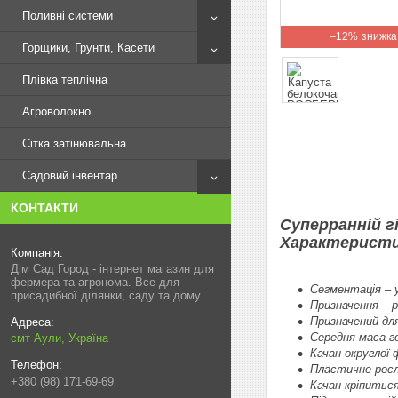
Поливні системи
–12%
Горщики, Грунти, Касети
Плівка теплічна
Агроволокно
Сітка затінювальна
Садовий інвентар
КОНТАКТИ
Суперранній г
Характеристи
Дім Сад Город - інтернет магазин для
фермера та агронома. Все для
Сегментація – у
присадибної ділянки, саду та дому.
Призначення – р
Призначений дл
Середня маса гол
смт Аули, Україна
Качан округлої 
Пластичне росл
+380 (98) 171-69-69
Качан кріпиться 