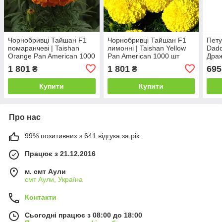
Чорнобривці Тайшан F1
Чорнобривці Тайшан F1
Пету
помаранчеві | Taishan
лимонні | Taishan Yellow
Dadd
Orange Pan American 1000
Pan American 1000 шт
Дра
шт
1 801
1 801
695
₴
₴
Купити
Купити
Про нас
99% позитивних з 641 відгука за рік
Працює з 21.12.2016
м. смт Аули
смт Аули, Україна
Контакти
Сьогодні працює з 08:00 до 18:00