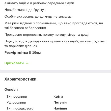
акліматизацією в регіонах середньої смуги.
Невибагливий до ґрунту.
Особливих зусиль до догляду не вимагає.
Має різні відтінки з прожилками, що явно проглядаються, на
тлі базового забарвлення.
Прекрасно переносить погану погоду, вітер та дощі.
Підходить для декорування приватних садиб, міських садових
та паркових ділянок.
Розмір квітки 8-10см
Приховати
Характеристики
Основні
Тип рослини
Квіти
Рід рослини
Петунія
Тип посадкового
Насіння