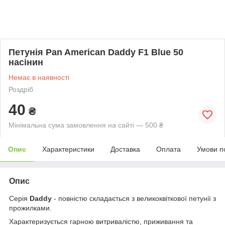
Петунія Pan American Daddy F1 Blue 50
насінин
Немає в наявності
Роздріб
40
₴
Мінімальна сума замовлення на сайті — 500 ₴
Опис
Характеристики
Доставка
Оплата
Умови п
Опис
Серія
Daddy
- повністю складається з великоквіткової петунії з
прожилками.
Характеризується гарною витривалістю, приживання та