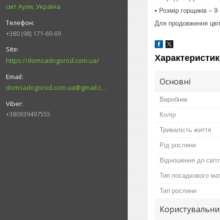
смт Аули, Україна
• Розмір горщиків – 9 
Для продовження цвіті
+380 (98) 171-69-69
Характеристик
https://domsadogorod.com.ua/
Основні
domsadogorod.com.ua@gmail.com
Виробник
+380939497555
Колір
Тривалість життя
Рід рослини
Відношення до світ
Тип посадкового ма
Тип рослини
Користувальни