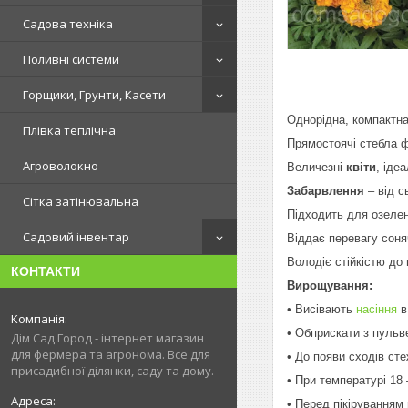
Садова техніка
Поливні системи
Горщики, Грунти, Касети
Однорідна, компактна
Плівка теплічна
Прямостоячі стебла
Агроволокно
Величезні
квіти
, іде
Забарвлення
– від с
Сітка затінювальна
Підходить для озелен
Садовий інвентар
Віддає перевагу соня
Володіє стійкістю до
КОНТАКТИ
Вирощування:
• Висівають
насіння
в
• Обприскати з пульв
Дім Сад Город - інтернет магазин
для фермера та агронома. Все для
• До появи сходів ст
присадибної ділянки, саду та дому.
• При температурі 18 
• Перед пікіруванням