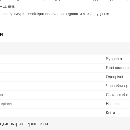
– 11 див.
ння культури, необхідно своєчасно відривати зів'ялі суцвіття.
и
Syngenta
Різні кольори
Однорічні
Чорнобривці
ла
Світлолюбні
теріалу
Насіння
Квіти
цькі характеристики