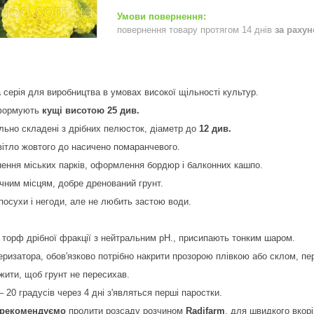
повернення товару протягом 14 днів
за раху
 серія для виробництва в умовах високої щільності культур.
 формують
кущі висотою 25 див.
ально складені з дрібних пелюсток, діаметр до
12 див.
вітло жовтого до насичено помаранчевого.
ення міських парків, оформлення бордюр і балконних кашпо.
чним місцям, добре дренований грунт.
 посухи і негоди, але не любить застою води.
 торф дрібної фракції з нейтральним рН., присипають тонким шаром.
еризатора, обов'язково потрібно накрити прозорою плівкою або склом, пе
ежити, щоб грунт не пересихав.
– 20 градусів через 4 дні з'являться перші паростки.
рекомендуємо
пролити розсаду розчином
Radifarm
, для швидкого вкорі