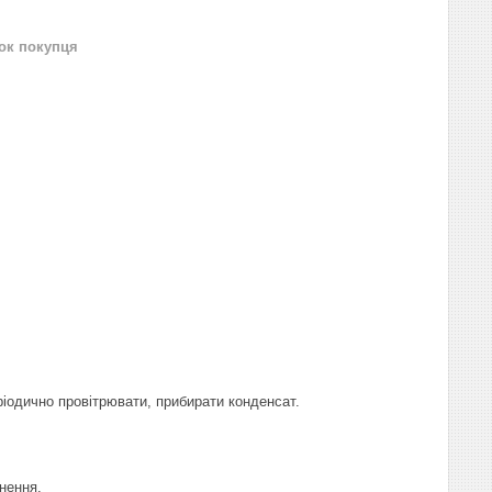
нок покупця
ріодично провітрювати, прибирати конденсат.
нення.