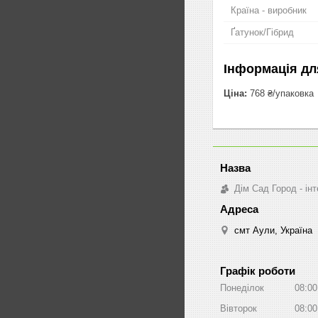
Країна - виробник
Ґатунок/Гібрид
Інформація дл
Ціна:
768 ₴/упаковка
Дім Сад Город - ін
смт Аули, Україна
Графік роботи
Понеділок
08:00
Вівторок
08:00