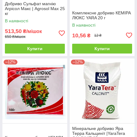
Добриво Сульфат магнію
Агрісол Макс | Agrosol Max 25
Комплексне добриво КЕМІРА
кг
ЛЮКС YARA 20 г
В наявності
В наявності
513,50
₴/мішок
10,56
₴
12 ₴
650 ₴/мішок
Купити
Купити
–12%
–12%
Мінеральне добриво Яра
Терра Кальциніт |YaraTera