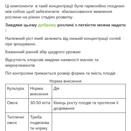
Ці компоненти в такій концентрації були гармонійно поєднані
між собою щоб забезпечити збалансованоге живлення
рослини на різних стадіях розвитку .
Завдяки цьому
добриву
рослині з легкістю можна надати
:
Належний ріст який залежить від низькій концентрації солей
при зрошуванні.
Бажанний ранній збір щедрого урожаю
Відсутність хлорозів завдяки наявності магнію та
мікроелементів
Піл контролем тримається розмір форма та якість плодів .
Норма внесення
Культура
Норма
Дія
внесення
Овочі
30-50 кг/га
Кінець росту плодів та протягом ії
дозрівання
Тепличні
Треба
овочі
подвоюва
ти норму