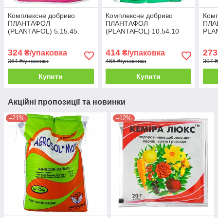
Комплексне добриво
Комплексне добриво
Комп
ПЛАНТАФОЛ
ПЛАНТАФОЛ
ПЛА
(PLANTAFOL) 5.15.45.
(PLANTAFOL) 10.54.10
PLA
(дозрівання плодів)
(цвітіння, бутонізація)
поча
Valagro 1 кг
Valagro 1 кг
1 кг
324
414
273
₴/упаковка
₴/упаковка
364 ₴/упаковка
465 ₴/упаковка
307 ₴
Купити
Купити
Акційні пропозиції та новинки
–21%
–12%