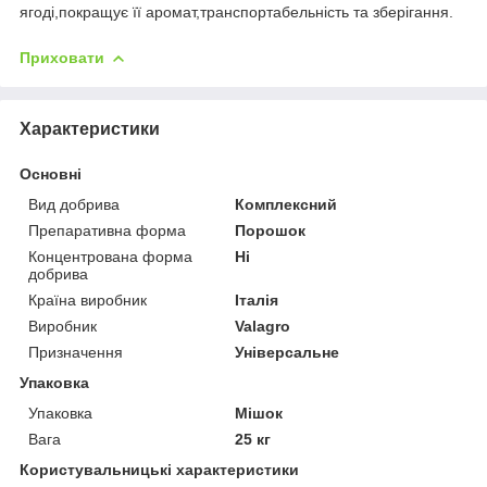
ягоді,покращує її аромат,транспортабельність та зберігання.
Приховати
Характеристики
Основні
Вид добрива
Комплексний
Препаративна форма
Порошок
Концентрована форма
Ні
добрива
Країна виробник
Італія
Виробник
Valagro
Призначення
Універсальне
Упаковка
Упаковка
Мішок
Вага
25 кг
Користувальницькі характеристики