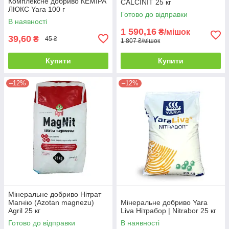
Комплексне добриво КЕМІРА
CALCINIT 25 кг
ЛЮКС Yara 100 г
Готово до відправки
В наявності
1 590,16
₴/мішок
39,60
₴
45 ₴
1 807 ₴/мішок
Купити
Купити
–12%
–12%
Мінеральне добриво Нітрат
Магнію (Azotan magnezu)
Мінеральне добриво Yara
Agril 25 кг
Liva Нітрабор | Nitrabor 25 кг
Готово до відправки
В наявності