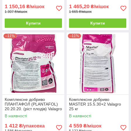
1 150,16
1 465,20
₴/мішок
₴/мішок
1 307 ₴/мішок
1 665 ₴/мішок
Купити
Купити
–11%
–11%
Комплексне добриво
Комплексне добриво
ПЛАНТАФОЛ (PLANTAFOL)
MASTER 15.5.30+2 Valagro
20.20.20. (ріст плодів) Valagro
25 кг
5 кг
В наявності
В наявності
1 412
4 559
₴/упаковка
₴/мішок
1 586 ₴/упаковка
5 122 ₴/мішок