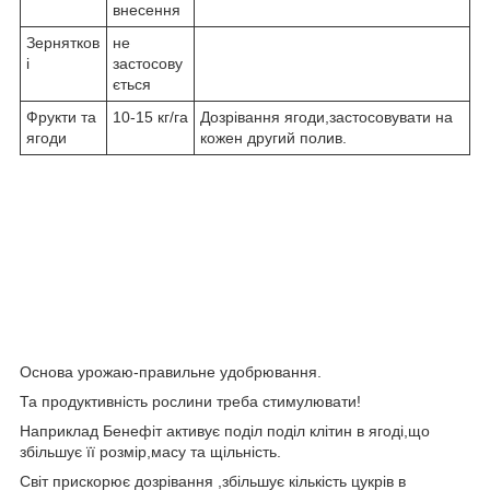
внесення
Зернятков
не
і
застосову
ється
Фрукти та
10-15 кг/га
Дозрівання ягоди,застосовувати на
ягоди
кожен другий полив.
Основа урожаю-правильне удобрювання.
Та продуктивність рослини треба стимулювати!
Наприклад Бенефіт активує поділ поділ клітин в ягоді,що
збільшує її розмір,масу та щільність.
Світ прискорює дозрівання ,збільшує кількість цукрів в