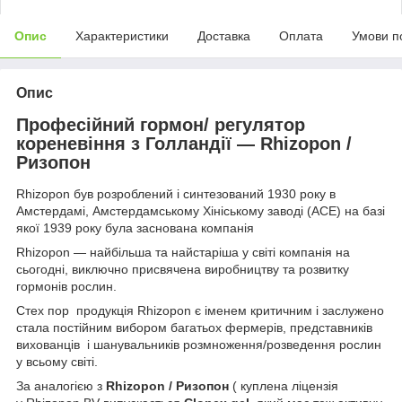
Опис
Характеристики
Доставка
Оплата
Умови п
Опис
Професійний гормон/ регулятор
кореневіння з Голландії — Rhizopon /
Ризопон
Rhizopon був розроблений і синтезований 1930 року в
Амстердамі, Амстердамському Хініському заводі (АСЕ) на базі
якої 1939 року була заснована компанія
Rhizopon — найбільша та найстаріша у світі компанія на
сьогодні, виключно присвячена виробництву та розвитку
гормонів рослин.
Стех пор продукція Rhizopon є іменем критичним і заслужено
стала постійним вибором багатьох фермерів, представників
вихованців і шанувальників розмноження/розведення рослин
у всьому світі.
За аналогією з
Rhizopon / Ризопон
( куплена ліцензія