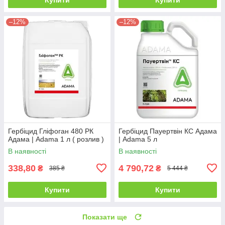
–12%
–12%
Гербіцид Гліфоган 480 РК
Гербіцид Пауертвін КС Адама
Адама | Adama 1 л ( розлив )
| Adama 5 л
В наявності
В наявності
338,80
4 790,72
₴
₴
385 ₴
5 444 ₴
Купити
Купити
Показати ще