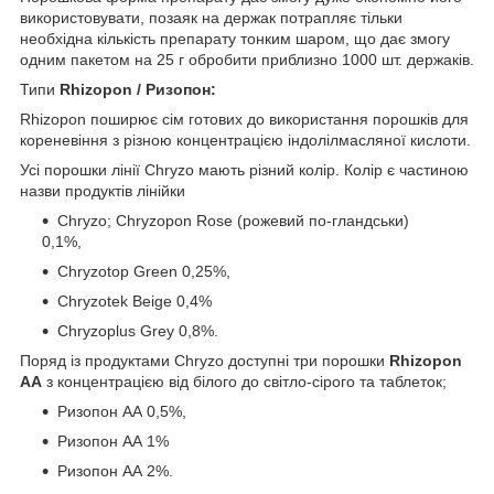
використовувати, позаяк на держак потрапляє тільки
необхідна кількість препарату тонким шаром, що дає змогу
одним пакетом на 25 г обробити приблизно 1000 шт. держаків.
Типи
Rhizopon / Ризопон:
Rhizopon поширює сім готових до використання порошків для
кореневіння з різною концентрацією індолілмасляної кислоти.
Усі порошки лінії Chryzo мають різний колір. Колір є частиною
назви продуктів лінійки
Chryzo; Chryzopon Rose (рожевий по-гландськи)
0,1%,
Chryzotop Green 0,25%,
Chryzotek Beige 0,4%
Chryzoplus Grey 0,8%.
Поряд із продуктами Chryzo доступні три порошки
Rhizopon
AA
з концентрацією від білого до світло-сірого та таблеток;
Ризопон АА 0,5%,
Ризопон АА 1%
Ризопон АА 2%.