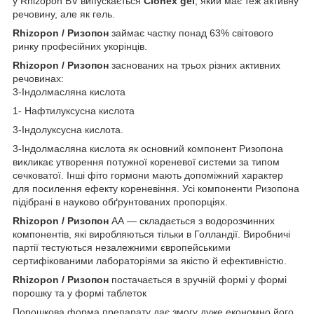
у Rhizopon BV випускається
Clonex gel
, який має теж активну
речовину, але як гель.
Rhizopon / Ризопон
займає частку понад 63% світового
ринку професійних укорінців.
Rhizopon / Ризопон
заснованих на трьох різних активних
речовинах:
3-Індолмасляна кислота
1- Нафтилуксусна кислота
3-Індолуксусна кислота.
3-Індолмасляна кислота як основний компонент Ризопона
викликає утворення потужної кореневої системи за типом
сечковатої. Інші фіто гормони мають допоміжний характер
для посилення ефекту кореневіння. Усі компоненти Ризопона
підібрані в науково обґрунтованих пропорціях.
Rhizopon / Ризопон
АА — складається з водорозчинних
компонентів, які виробляються тільки в Голландії. Виробничі
партії тестуються незалежними європейськими
сертифікованими лабораторіями за якістю й ефективністю.
Rhizopon / Ризопон
постачається в зручній формі у формі
порошку та у формі таблеток
Порошкова форма препарату дає змогу дуже економно його