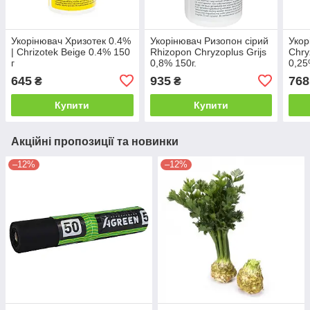
Укорінювач Хризотек 0.4%
Укорінювач Ризопон сірий
Укор
| Chrizotek Beige 0.4% 150
Rhizopon Chryzoplus Grijs
Chry
г
0,8% 150г.
0,25
645
935
768
₴
₴
Купити
Купити
Акційні пропозиції та новинки
–12%
–12%