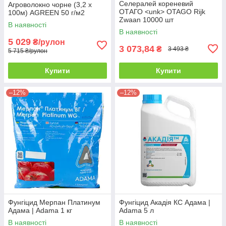
Селералей кореневий
Агроволокно чорне (3,2 х
ОТАГО <unk> OTAGO Rijk
100м) AGREEN 50 г/м2
Zwaan 10000 шт
В наявності
В наявності
5 029
₴/рулон
3 073,84
₴
3 493 ₴
5 715 ₴/рулон
Купити
Купити
–12%
–12%
Фунгіцид Мерпан Платинум
Фунгіцид Акадія КС Адама |
Адама | Adama 1 кг
Adama 5 л
В наявності
В наявності