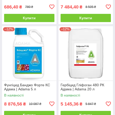
686,40
7 484,40
₴
₴
780 ₴
8 505 ₴
Купити
Купити
–12%
–12%
Фунгіцид Банджо Форте КС
Гербіцид Гліфоган 480 РК
Адама | Adama 5 л
Адама | Adama 20 л
В наявності
В наявності
8 876,56
5 145,36
₴
₴
10 087 ₴
5 847 ₴
Купити
Купити