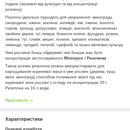
години (залежно від культури та від концентрації
розчину).
Ризопон ідеально підходить для укоренення: винограду,
смородини, ожини, малини, активідії, ківі, ожини, коноплі,
горіхів, троянд, цитрусових, ялівцю, магнолії, вічнозелених
хвойних дерев, туї смараг, блакитні ялини, фундука, рожни,
лимона, туї, сливи, вишні, лохини, хризант, кломатисів,
лаванди, орхідей, петуній, сурфіній та інших квіткових культур.
Чим рослини більш обдеревні тим більше має бути
концентрація застосовуваного
Rhizopon / Ризопона
Також розчин ризопона можна використовувати для
нарощування кореневої маси в уже рослин (дерева, кущі,
квіти, виноград) способом поливання землі під час
кореневої зони рослин з огляду на концентрацію 20 г
Ризопона на 10 л води.
Приховати
Характеристики
Основні атрибути