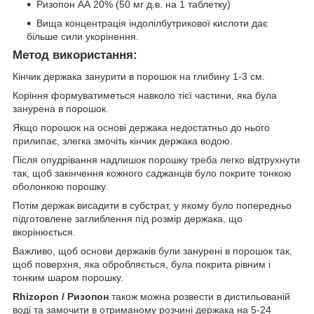
Ризопон АА 20% (50 мг д.в. на 1 таблетку)
Вища концентрація індолілбутрикової кислоти дає
більше сили укорінення.
Метод використання:
Кінчик держака занурити в порошок на глибину 1-3 см.
Коріння формуватиметься навколо тієї частини, яка була
занурена в порошок.
Якщо порошок на основі держака недостатньо до нього
прилипає, злегка змочіть кінчик держака водою.
Після опудрівання надлишок порошку треба легко відтрухнути
так, щоб закінчення кожного саджанців було покрите тонкою
оболонкою порошку.
Потім держак висадити в субстрат, у якому було попередньо
підготовлене заглиблення під розмір держака, що
вкорінюється.
Важливо, щоб основи держаків були занурені в порошок так,
щоб поверхня, яка обробляється, була покрита рівним і
тонким шаром порошку.
Rhizopon / Ризопон
також можна розвести в дистильованій
воді та замочити в отриманому розчині держака на 5-24