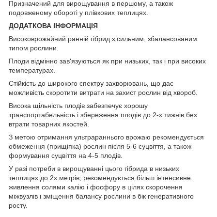
Призначений для вирощування в першому, а також
подовженому обороті у плівкових теплицях.
ДОДАТКОВА ІНФОРМАЦІЯ
Високоврожайний ранній гібрид з сильним, збалансованим
типом рослини.
Плоди відмінно зав'язуються як при низьких, так і при високих
температурах.
Стійкість до широкого спектру захворювань, що дає
можливість скоротити витрати на захист рослин від хвороб.
Висока щільність плодів забезпечує хорошу
транспортабельність і збереження плодів до 2-х тижнів без
втрати товарних якостей.
З метою отримання ультрараннього врожаю рекомендується
обмеження (прищіпка) рослин після 5-6 суцвіття, а також
формування суцвіття на 4-5 плодів.
У разі потреби в вирощуванні цього гібрида в низьких
теплицях до 2х метрів, рекомендується більш інтенсивне
живлення солями калію і фосфору в цілях скорочення
міжвузлів і зміщення балансу рослини в бік генеративного
росту.