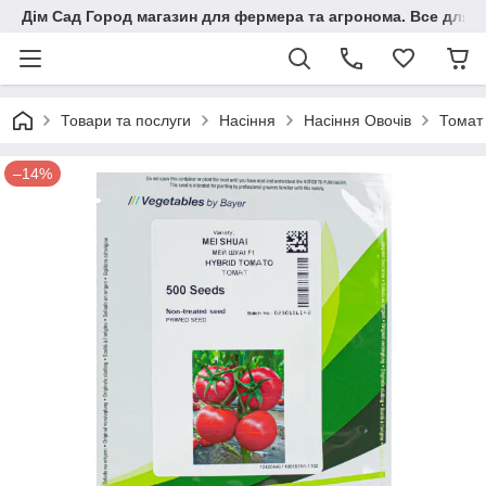
Дім Сад Город магазин для фермера та агронома. Все для п
Товари та послуги
Насіння
Насіння Овочів
Томат 
–14%