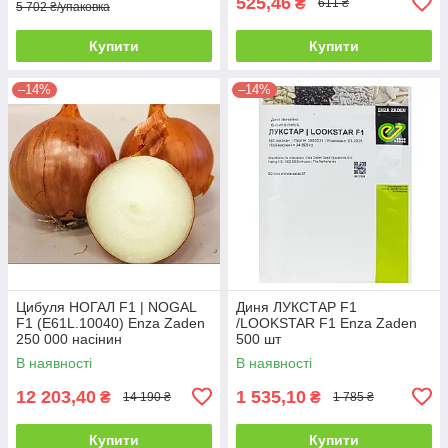
525,46
₴
611 ₴
5 702 ₴/упаковка
Купити
Купити
–14%
–14%
Цибуля НОГАЛ F1 | NOGAL
Диня ЛУКСТАР F1
F1 (E61L.10040) Enza Zaden
/LOOKSTAR F1 Enza Zaden
250 000 насінин
500 шт
В наявності
В наявності
12 203,40
1 535,10
₴
₴
14 190 ₴
1 785 ₴
Купити
Купити