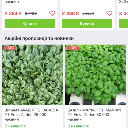
насінин
250 
2 384
2 486
3 0
₴
₴
2 772 ₴
2 825 ₴
Купити
Купити
Акційні пропозиції та новинки
–14%
–14%
Шпинат АКАДІЯ F1 | ACADIA
Базилік МАРІАН F1| MARIAN
F1 Enza Zaden 25 000
F1 Enza Zaden 50 000
насінин
насінин
В наявності
В наявності