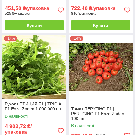
451,50
722,40
₴/упаковка
₴/упаковка
525 ₴/упаковка
840 ₴/упаковка
Купити
Купити
–14%
–14%
Рукола ТРИЦИЯ F1 | TRICIA
F1 Enza Zaden 1 000 000 шт
Томат ПЕРУГІНО F1 |
PERUGINO F1 Enza Zaden
В наявності
100 шт
4 903,72
В наявності
₴/
упаковка