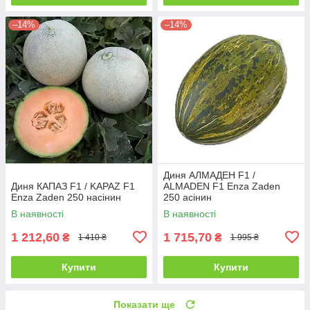
–14%
–14%
Диня АЛМАДЕН F1 /
Диня КАПАЗ F1 / KAPAZ F1
ALMADEN F1 Enza Zaden
Enza Zaden 250 насінин
250 асінин
В наявності
В наявності
1 212,60
1 715,70
₴
₴
1 410 ₴
1 995 ₴
Купити
Купити
Показати ще