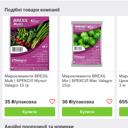
Подібні товари компанії
Мікроелементи BREXIL
Мікроелементи BREXIL
Мікр
Multi | БРЕКСІЛ Мульті
Mix | БРЕКСІЛ Мікс Valagro
Цинк
Valagro 15 гр
15гр
1 кг
35
36
655
₴/упаковка
₴/упаковка
Купити
Купити
Акційні пропозиції та новинки