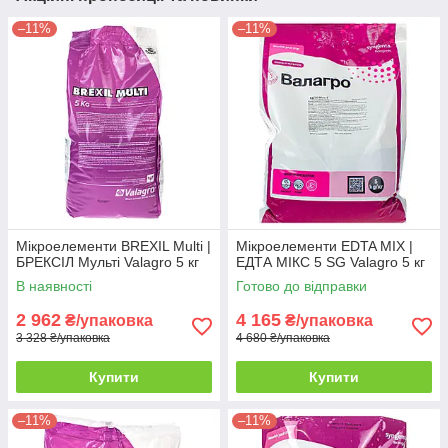
–11%
–11%
Мікроелементи BREXIL Multi |
Мікроелементи EDTA MIX |
БРЕКСІЛ Мульті Valagro 5 кг
ЕДТА МІКС 5 SG Valagrо 5 кг
В наявності
Готово до відправки
2 962
4 165
₴/упаковка
₴/упаковка
3 328 ₴/упаковка
4 680 ₴/упаковка
Купити
Купити
–11%
–11%