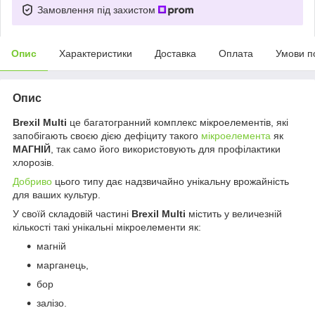
Замовлення під захистом
Опис
Характеристики
Доставка
Оплата
Умови п
Опис
Brexil Multi
це багатогранний комплекс мікроелементів, які
запобігають своєю дією дефіциту такого
мікроелемента
як
МАГНІЙ
, так само його використовують для профілактики
хлорозів.
Добриво
цього типу дає надзвичайно унікальну врожайність
для ваших культур.
У своїй складовій частині
Brexil Multi
містить у величезній
кількості такі унікальні мікроелементи як:
магній
марганець,
бор
залізо.