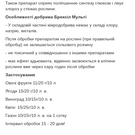
Також препарат сприяє поліпшенню синтезу глюкози і лікує
хлороз у стінках рослини.
Особливості добрива Брексіл Мульті
- У складовій частині мікродобрива немає у складі хлору,
натрію, металів.
Після обробки препаратом на рослині (при правильній
обробці) не залишається сольового розчину
- не токсичний у співвідношенні з іншими препаратами
- має ефект адьюванта, відмінно засвоюється в клітини
рослини вже через пару годин після обробки
Застосування
Овочі фрукти 11/20 г/10 л
Ягоди 15/20 г/10 л. в.
Виноград 10/15г/10 л. в.
Квіти: 15/25г/10 л. в.
Газон 10/15г/10 л. в. на 1 сотку
Інтервал обробок 15 - 20 днів!