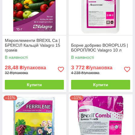
Мікроелементи BREXIL Са |
БРЕКСІЛ Кальцій Valagro 15
Борне добриво BOROPLUS |
грамів
БОРОПЛЮС Valagro 10 л
В наявності
В наявності
28,48
3 772
₴/упаковка
₴/упаковка
32 ₴/упаковка
4 238 ₴/упаковка
Купити
Купити
–11%
–11%