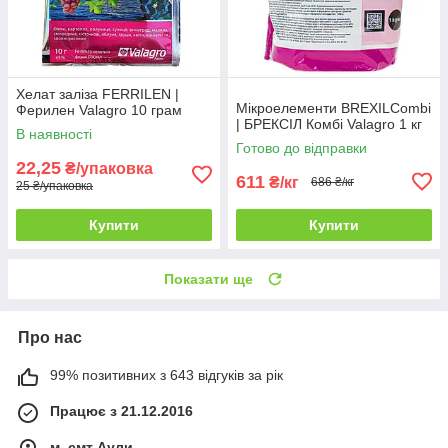
Хелат заліза FERRILEN |
Мікроелементи BREXILCombi
Ферилен Valagro 10 грам
| БРЕКСІЛ Комбі Valagro 1 кг
В наявності
Готово до відправки
22,25
₴/упаковка
611
₴/кг
686 ₴/кг
25 ₴/упаковка
Купити
Купити
Показати ще
Про нас
99% позитивних з 643 відгуків за рік
Працює з 21.12.2016
м. смт Аули