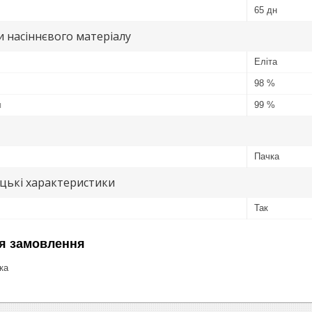
65 дн
 насіннєвого матеріалу
Еліта
98 %
я
99 %
Пачка
цькі характеристики
Так
я замовлення
ка