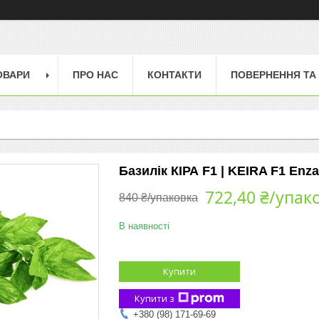
ОВАРИ
ПРО НАС
КОНТАКТИ
ПОВЕРНЕННЯ ТА
Базилік КІРА F1 | KEIRA F1 Enz
722,40 ₴/упак
840 ₴/упаковка
В наявності
Купити
Купити з
+380 (98) 171-69-69