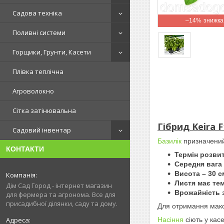
Садова техніка
–14%
Поливні системи
Горщики, Грунти, Касети
Плівка теплічна
Агроволокно
Сітка затінювальна
Гібрид Keira 
Садовий інвентар
Базилік
призначений 
КОНТАКТИ
Термін розвит
Середня вага 
Висота – 30 с
Листя має те
Дім Сад Город - інтернет магазин
Врожайність з
для фермера та агронома. Все для
присадибної ділянки, саду та дому.
Для отримання мак
Насіння
сіють у касе