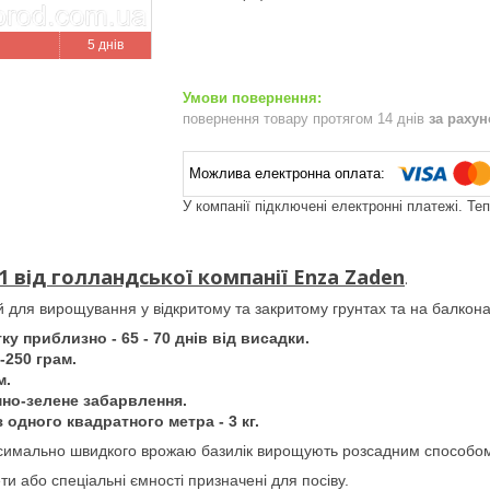
5 днів
повернення товару протягом 14 днів
за раху
У компанії підключені електронні платежі. Те
F1 від голландської компанії Enza Zaden
.
для вирощування у відкритому та закритому грунтах та на балкона
ку приблизно - 65 - 70 днів від висадки.
-250 грам.
м.
мно-зелене забарвлення.
 одного квадратного метра - 3 кг.
симально швидкого врожаю базилік вирощують розсадним способо
ти або спеціальні ємності призначені для посіву.