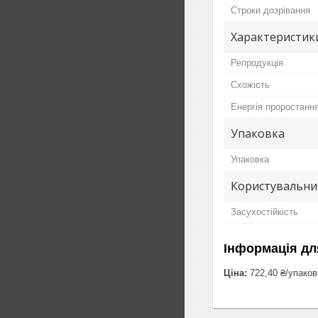
Строки дозрівання
Характеристики
Репродукція
Схожість
Енергія проростанн
Упаковка
Упаковка
Користувальни
Засухостійкість
Інформація дл
Ціна:
722,40 ₴/упаков