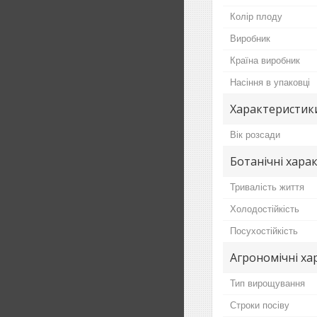
Колір плоду
Виробник
Країна виробник
Насіння в упаковці
Характеристик
Вік розсади
Ботанічні хара
Тривалість життя
Холодостійкість
Посухостійкість
Агрономічні ха
Тип вирощування
Строки посіву