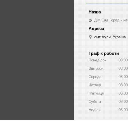
Дім Сад Город - ін
смт Аули, Україна
Графік роботи
Понеділок
08:00
Вівторок
08:00
Середа
08:00
Четвер
08:00
Пʼятниця
08:00
Субота
08:00
Неділя
08:00