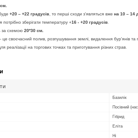
см.
буде
+20 – +22 градусів
, то перші сходи з'являться вже
на 10 – 14 
я потрібно зберігати температуру +
16 - +20 градусів
.
ь за схемою
20*30 см.
 це своєчасний полив, розпушування землі, видалення бур'янів та 
ля реалізації на торгових точках та приготування різних страв.
и
ути
Базилік
Посівний (нас
Гібрид
Еліта
Ні