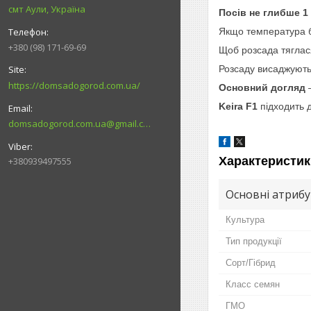
смт Аули, Україна
Посів не глибше 1 
Якщо температура 
+380 (98) 171-69-69
Щоб розсада тяглас
Розсаду висаджуют
https://domsadogorod.com.ua/
Основний догляд
–
Keira F1
підходить д
domsadogorod.com.ua@gmail.com
Характеристик
+380939497555
Основні атриб
Культура
Тип продукції
Сорт/Гібрид
Класс семян
ГМО