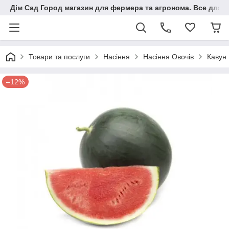
Дім Сад Город магазин для фермера та агронома. Все для п
Товари та послуги
Насіння
Насіння Овочів
Кавун
–12%