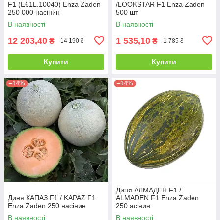
F1 (E61L.10040) Enza Zaden
/LOOKSTAR F1 Enza Zaden
250 000 насінин
500 шт
В наявності
В наявності
12 203,40
1 535,10
₴
₴
14 190 ₴
1 785 ₴
Купити
Купити
–14%
–14%
Диня АЛМАДЕН F1 /
Диня КАПАЗ F1 / KAPAZ F1
ALMADEN F1 Enza Zaden
Enza Zaden 250 насінин
250 асінин
В наявності
В наявності