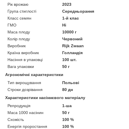
Рік врожаю
2023
Група стиглості
Середньорання
Класс семян
1-й клас
ГМО
Ні
Маса плоду
10000 г
Колір плоду
Червоний
Виробник
Rijk Zwaan
Країна виробник
Голландія
Насіння в упаковці
100 шт.
Вага упаковки
50 г
Агрономічні характеристики
Тип вирощування
Польові
Строки дозрівання
80 дн
Характеристики насіннєвого матеріалу
Репродукція
1-ша
Маса 1000 насінин
50 г
Схожість
100 %
Енергія проростання
100 %