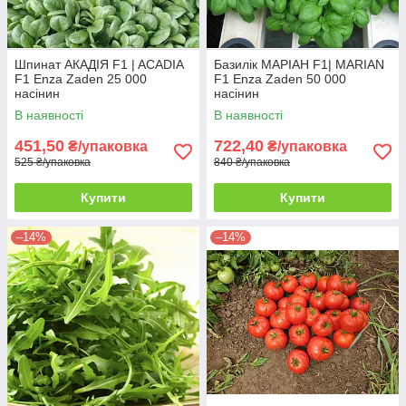
Шпинат АКАДІЯ F1 | ACADIA
Базилік МАРІАН F1| MARIAN
F1 Enza Zaden 25 000
F1 Enza Zaden 50 000
насінин
насінин
В наявності
В наявності
451,50
722,40
₴/упаковка
₴/упаковка
525 ₴/упаковка
840 ₴/упаковка
Купити
Купити
–14%
–14%