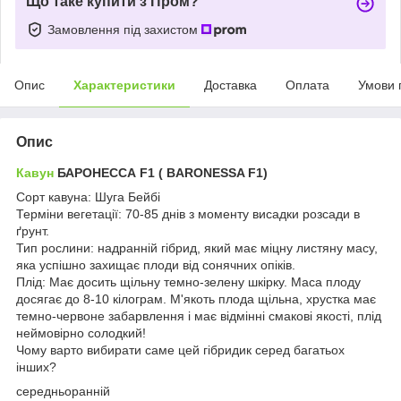
Що таке купити з Пром?
Замовлення під захистом
Опис
Характеристики
Доставка
Оплата
Умови 
Опис
Кавун
БАРОНЕССА F1 ( BARONESSA F1)
Сорт кавуна: Шуга Бейбі
Терміни вегетації: 70-85 днів з моменту висадки розсади в
ґрунт.
Тип рослини: надранній гібрид, який має міцну листяну масу,
яка успішно захищає плоди від сонячних опіків.
Плід: Має досить щільну темно-зелену шкірку. Маса плоду
досягає до 8-10 кілограм. М'якоть плода щільна, хрустка має
темно-червоне забарвлення і має відмінні смакові якості, плід
неймовірно солодкий!
Чому варто вибирати саме цей гібридик серед багатьох
інших?
середньоранній