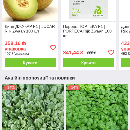
Диня ДЖУКАР F1 | JUCAR
Перець ПОРТЕКА F1 |
Дин
Rijk Zwaan 100 шт
PORTECA Rijk Zwaan 100
Rijk
шт.
358,16
433
₴/
упаковка
упа
341,44
₴
388 ₴
407 ₴/упаковка
493 ₴
Купити
Купити
Акційні пропозиції та новинки
–14%
–14%