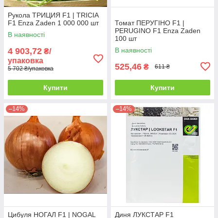
Рукола ТРИЦИЯ F1 | TRICIA
F1 Enza Zaden 1 000 000 шт
Томат ПЕРУГІНО F1 |
PERUGINO F1 Enza Zaden
В наявності
100 шт
4 903,72
В наявності
₴/
упаковка
525,46
₴
611 ₴
5 702 ₴/упаковка
Купити
Купити
–14%
–14%
Цибуля НОГАЛ F1 | NOGAL
Диня ЛУКСТАР F1