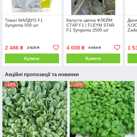
Томат МАЛДУО F1
Капуста цвітна ФЛЕЙМ
Дин
Syngenta 500 шт.
СТАР F1 | FLEYM STAR
/LO
F1 Syngenta 2500 шт
Zade
2 486
4 008
1 5
₴
₴
2 825 ₴
4 554 ₴
Купити
Купити
Акційні пропозиції та новинки
–14%
–14%