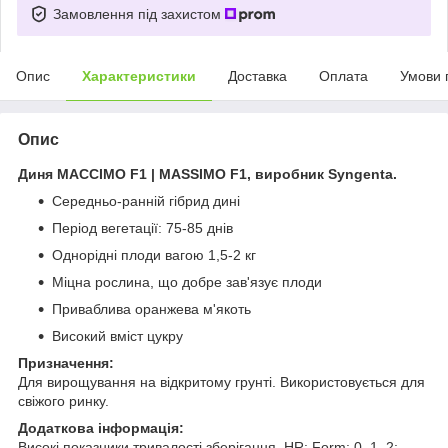
Замовлення під захистом
Опис
Характеристики
Доставка
Оплата
Умови 
Опис
Диня МАССІМО F1 | MASSIMO F1, виробник Syngenta.
Середньо-ранній гібрид дині
Період вегетації: 75-85 днів
Однорідні плоди вагою 1,5-2 кг
Міцна рослина, що добре зав'язує плоди
Приваблива оранжева м'якоть
Високий вміст цукру
Призначення:
Для вирощування на відкритому грунті. Використовується для
свіжого ринку.
Додаткова інформація:
Високі показники тривалості зберігання. HR: Form: 0, 1, 2;