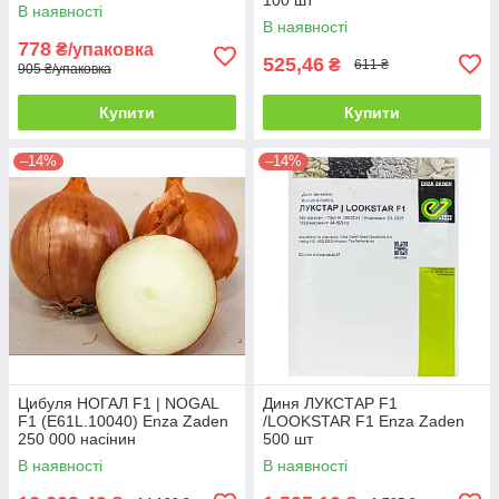
В наявності
В наявності
778
₴/упаковка
525,46
₴
611 ₴
905 ₴/упаковка
Купити
Купити
–14%
–14%
Цибуля НОГАЛ F1 | NOGAL
Диня ЛУКСТАР F1
F1 (E61L.10040) Enza Zaden
/LOOKSTAR F1 Enza Zaden
250 000 насінин
500 шт
В наявності
В наявності