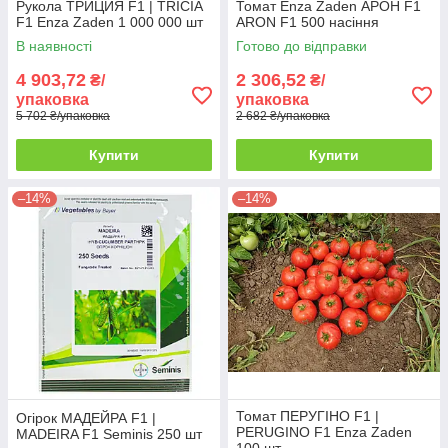
Рукола ТРИЦИЯ F1 | TRICIA
Томат Enza Zaden АРОН F1
F1 Enza Zaden 1 000 000 шт
ARON F1 500 насіння
В наявності
Готово до відправки
4 903,72
2 306,52
₴/
₴/
упаковка
упаковка
5 702 ₴/упаковка
2 682 ₴/упаковка
Купити
Купити
–14%
–14%
Томат ПЕРУГІНО F1 |
Огірок МАДЕЙРА F1 |
PERUGINO F1 Enza Zaden
MADEIRA F1 Seminis 250 шт
100 шт