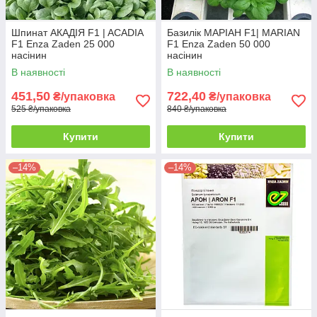
Шпинат АКАДІЯ F1 | ACADIA
Базилік МАРІАН F1| MARIAN
F1 Enza Zaden 25 000
F1 Enza Zaden 50 000
насінин
насінин
В наявності
В наявності
451,50
722,40
₴/упаковка
₴/упаковка
525 ₴/упаковка
840 ₴/упаковка
Купити
Купити
–14%
–14%