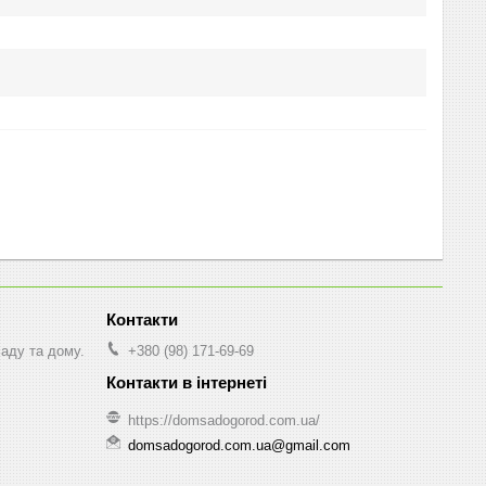
саду та дому.
+380 (98) 171-69-69
https://domsadogorod.com.ua/
domsadogorod.com.ua@gmail.com