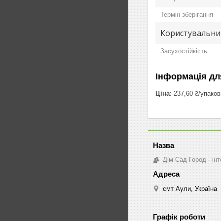
Термін зберігання
Користувальни
Засухостійкість
Інформація дл
Ціна:
237,60 ₴/упаков
Дім Сад Город - ін
смт Аули, Україна
Графік роботи