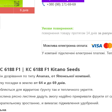
+380 (98) 171-69-69
6 днів
повернення товару протягом 14 днів
за раху
У компанії підключені електронні платежі. Те
 6188 F1 | КС 6188 F1 Kitano Seeds
н дозрівання по типу
Ananas, от Японської компанії.
атку посадки в землю
от 64 и до 69 днів.
ляється для відкритою ґрунту так и тепличного укриття.
ослина рясно листяне дадуть змогу надійно прикривати фрукти от с
крапельному зростанню, и вимагає підживлення удобрений.
льна