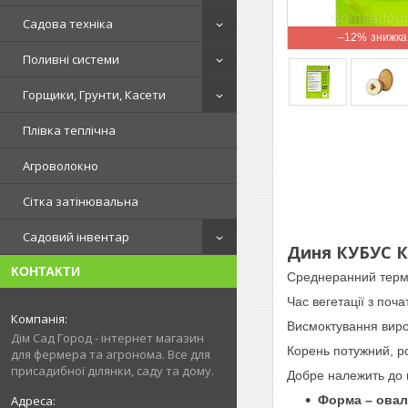
Садова техніка
–12%
Поливні системи
Горщики, Грунти, Касети
Плівка теплічна
Агроволокно
Сітка затінювальна
Садовий інвентар
Диня КУБУС КС
КОНТАКТИ
Среднеранний термі
Час вегетації з поч
Висмоктування вироб
Дім Сад Город - інтернет магазин
Корень потужний, р
для фермера та агронома. Все для
присадибної ділянки, саду та дому.
Добре належить до 
Форма – ова