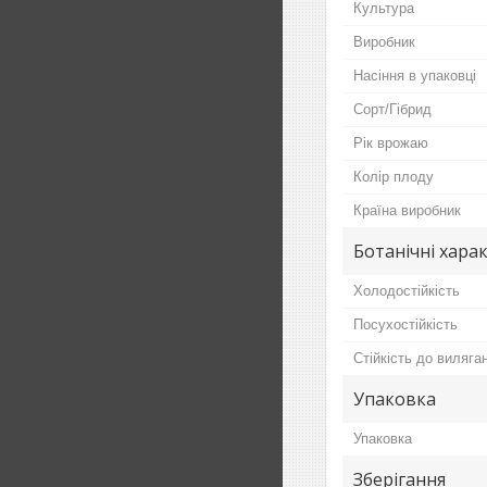
Культура
Виробник
Насіння в упаковці
Сорт/Гібрид
Рік врожаю
Колір плоду
Країна виробник
Ботанічні хара
Холодостійкість
Посухостійкість
Стійкість до виляга
Упаковка
Упаковка
Зберігання