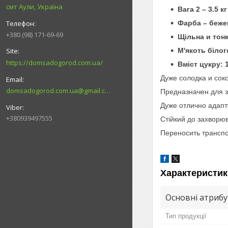
смт Аули, Україна
Вага 2 – 3.5 кг
Фарба – беж
+380 (98) 171-69-69
Щільна и тон
М'якоть біло
https://domsadogorod.com.ua/
Вміст цукру: 
Дуже солодка и сок
domsadogorod.com.ua@gmail.com
Предназначен для з
Дуже отлично адапту
+380939497555
Стійкий до захворю
Переносить транспо
Характеристик
Основні атриб
Тип продукції