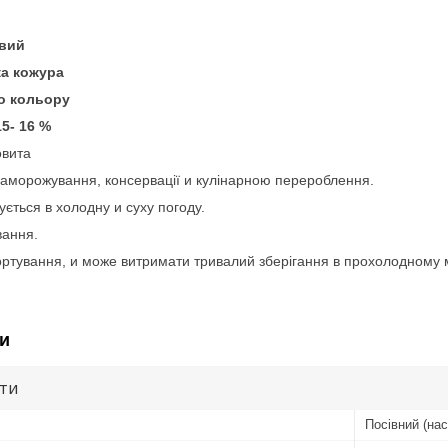
евий
ка кожура
го кольору
15- 16 %
овита
аморожування, консервації и кулінарною перероблення.
ється в холодну и суху погоду.
вання.
ртування, и може витримати тривалий зберігання в прохолодному 
и
ути
Посівний (нас