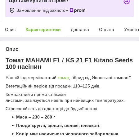
Що таке купити з Пром?
Замовлення під захистом
Опис
Характеристики
Доставка
Оплата
Умови 
Опис
Томат МАНАМІ F1 / KS 21 F1 Kitano Seeds
100 насінин
Ранній індетермінантний
томат
, гібрид від Японської компанії.
Вегетаційний період від посадки 110–125 днів.
Компактний з прямо стійкими
листами, зав'язується навіть при найвищих температурах.
Стресостійкість до адаптації до будьої погоді.
Маса – 230 – 280 г
Плоди круглі, щільні, великі, плескаті.
Колір має насиченого червоного забарвлення.