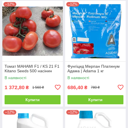
–12%
–12%
Томат МАНАМІ F1 / KS 21 F1
Фунгіцид Мерпан Платинум
Kitano Seeds 500 насінин
Адама | Adama 1 кг
В наявності
В наявності
1 372,80
686,40
₴
₴
1 560 ₴
780 ₴
Купити
Купити
–12%
–12%