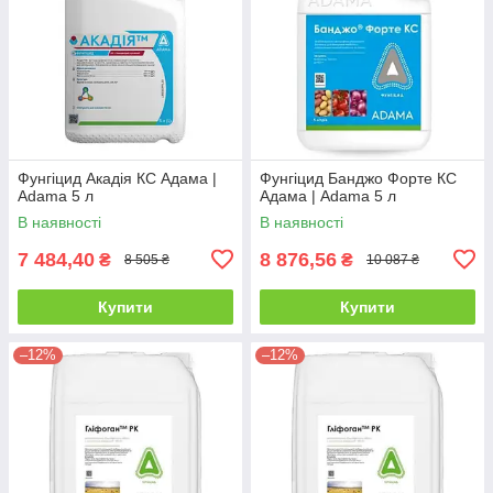
Фунгіцид Акадія КС Адама |
Фунгіцид Банджо Форте КС
Adama 5 л
Адама | Adama 5 л
В наявності
В наявності
7 484,40
8 876,56
₴
₴
8 505 ₴
10 087 ₴
Купити
Купити
–12%
–12%