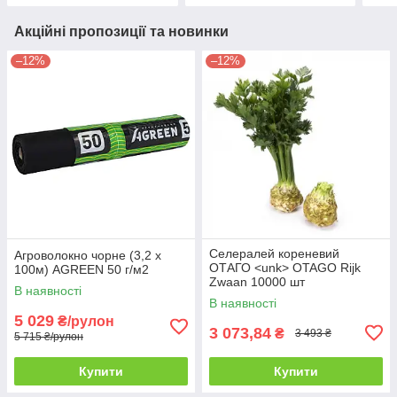
Акційні пропозиції та новинки
–12%
–12%
Селералей кореневий
Агроволокно чорне (3,2 х
ОТАГО <unk> OTAGO Rijk
100м) AGREEN 50 г/м2
Zwaan 10000 шт
В наявності
В наявності
5 029
₴/рулон
3 073,84
₴
3 493 ₴
5 715 ₴/рулон
Купити
Купити