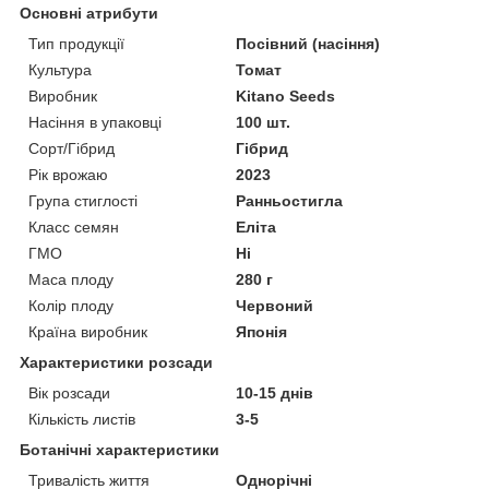
Основні атрибути
Тип продукції
Посівний (насіння)
Культура
Томат
Виробник
Kitano Seeds
Насіння в упаковці
100 шт.
Сорт/Гібрид
Гібрид
Рік врожаю
2023
Група стиглості
Ранньостигла
Класс семян
Еліта
ГМО
Ні
Маса плоду
280 г
Колір плоду
Червоний
Країна виробник
Японія
Характеристики розсади
Вік розсади
10-15 днів
Кількість листів
3-5
Ботанічні характеристики
Тривалість життя
Однорічні