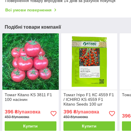
Повернення товару впродовж 14 днів за рахунок покупця
Всі умови повернення
Подібні товари компанії
Томат Kitano KS 3811 F1
Томат Ітіро F1 КС 4559 F1
Тома
100 насінин
/ ICHІRO KS 4559 F1
Kitano Seeds 100 шт
396
396
₴/упаковка
₴/упаковка
396
450 ₴/упаковка
450 ₴/упаковка
Купити
Купити